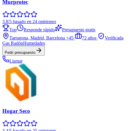
Murprotec
3.8/5 basado en 24 opiniones
Top
Responde rápido
Presupuesto gratis
Tarragona, Madrid, Barcelona
+45
·
72
años
·
Verificada
Gas Radón
Humedades
Pedir presupuesto
Llamar
Hogar Seco
3.4/5 basado en 25 opiniones