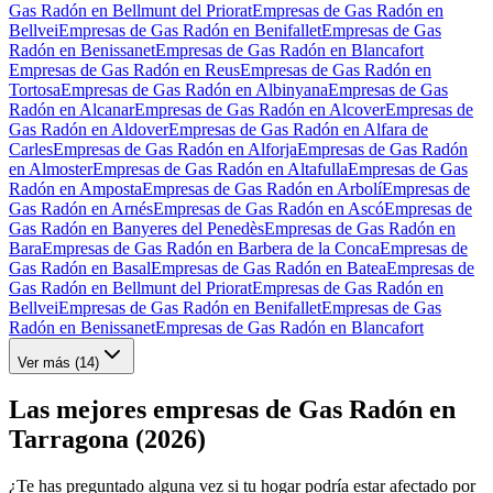
Gas Radón en Bellmunt del Priorat
Empresas de Gas Radón en
Bellvei
Empresas de Gas Radón en Benifallet
Empresas de Gas
Radón en Benissanet
Empresas de Gas Radón en Blancafort
Empresas de Gas Radón en Reus
Empresas de Gas Radón en
Tortosa
Empresas de Gas Radón en Albinyana
Empresas de Gas
Radón en Alcanar
Empresas de Gas Radón en Alcover
Empresas de
Gas Radón en Aldover
Empresas de Gas Radón en Alfara de
Carles
Empresas de Gas Radón en Alforja
Empresas de Gas Radón
en Almoster
Empresas de Gas Radón en Altafulla
Empresas de Gas
Radón en Amposta
Empresas de Gas Radón en Arbolí
Empresas de
Gas Radón en Arnés
Empresas de Gas Radón en Ascó
Empresas de
Gas Radón en Banyeres del Penedès
Empresas de Gas Radón en
Bara
Empresas de Gas Radón en Barbera de la Conca
Empresas de
Gas Radón en Basal
Empresas de Gas Radón en Batea
Empresas de
Gas Radón en Bellmunt del Priorat
Empresas de Gas Radón en
Bellvei
Empresas de Gas Radón en Benifallet
Empresas de Gas
Radón en Benissanet
Empresas de Gas Radón en Blancafort
Ver más (
14
)
Las mejores empresas de Gas Radón en
Tarragona (2026)
¿Te has preguntado alguna vez si tu hogar podría estar afectado por