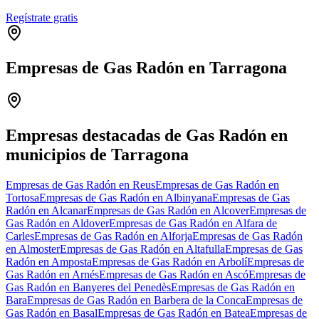
Regístrate gratis
Empresas de Gas Radón en Tarragona
Leaflet
|
©
OpenStreetMap
+
−
Empresas destacadas de Gas Radón en
municipios de Tarragona
Empresas de Gas Radón en Reus
Empresas de Gas Radón en
Tortosa
Empresas de Gas Radón en Albinyana
Empresas de Gas
Radón en Alcanar
Empresas de Gas Radón en Alcover
Empresas de
Gas Radón en Aldover
Empresas de Gas Radón en Alfara de
Carles
Empresas de Gas Radón en Alforja
Empresas de Gas Radón
en Almoster
Empresas de Gas Radón en Altafulla
Empresas de Gas
Radón en Amposta
Empresas de Gas Radón en Arbolí
Empresas de
Gas Radón en Arnés
Empresas de Gas Radón en Ascó
Empresas de
Gas Radón en Banyeres del Penedès
Empresas de Gas Radón en
Bara
Empresas de Gas Radón en Barbera de la Conca
Empresas de
Gas Radón en Basal
Empresas de Gas Radón en Batea
Empresas de