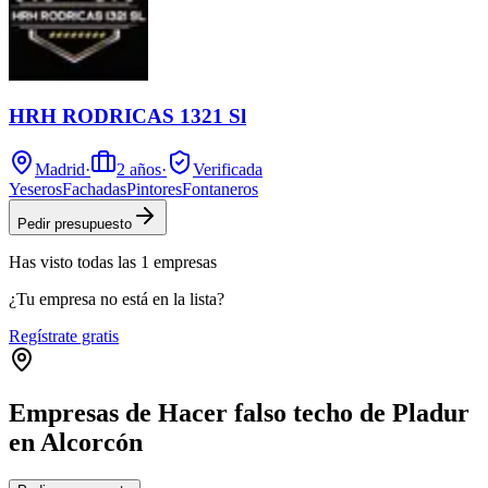
HRH RODRICAS 1321 Sl
Madrid
·
2
años
·
Verificada
Yeseros
Fachadas
Pintores
Fontaneros
Pedir presupuesto
Has visto
todas las
1
empresas
¿Tu empresa no está en la lista?
Regístrate gratis
Empresas de Hacer falso techo de Pladur
en Alcorcón
Leaflet
|
©
OpenStreetMap