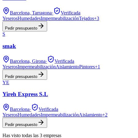
Barcelona, Tarragona
·
Verificada
Yeseros
Humedades
Impermeabilización
Tejados
+
3
Pedir presupuesto
S
smak
Barcelona, Girona
·
Verificada
Yeseros
Impermeabilización
Aislamiento
Pintores
+
1
Pedir presupuesto
YE
Yireh Express S.L
Barcelona
·
Verificada
Yeseros
Humedades
Impermeabilización
Aislamiento
+
2
Pedir presupuesto
Has visto
todas las
3
empresas