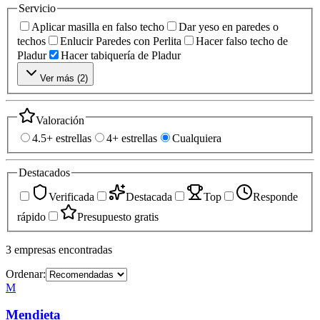
Servicio
Aplicar masilla en falso techo
Dar yeso en paredes o
techos
Enlucir Paredes con Perlita
Hacer falso techo de
Pladur
Hacer tabiquería de Pladur
Ver más (
2
)
Valoración
4.5+ estrellas
4+ estrellas
Cualquiera
Destacados
Verificada
Destacada
Top
Responde
rápido
Presupuesto gratis
3
empresas
encontradas
Ordenar:
M
Mendieta