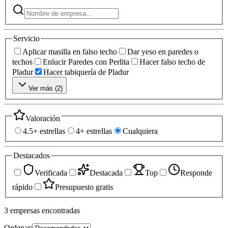
Servicio
Aplicar masilla en falso techo
Dar yeso en paredes o
techos
Enlucir Paredes con Perlita
Hacer falso techo de
Pladur
Hacer tabiquería de Pladur
Ver más (
2
)
Valoración
4.5+ estrellas
4+ estrellas
Cualquiera
Destacados
Verificada
Destacada
Top
Responde
rápido
Presupuesto gratis
3
empresas
encontradas
Ordenar: