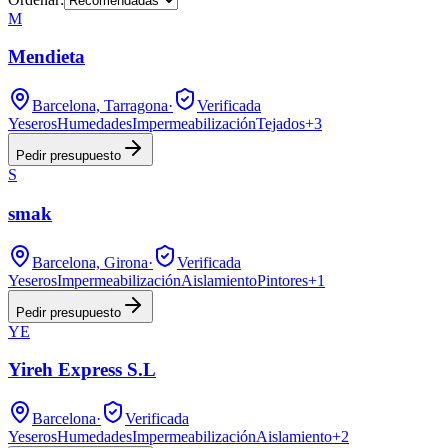
M
Mendieta
Barcelona, Tarragona
·
Verificada
Yeseros
Humedades
Impermeabilización
Tejados
+
3
Pedir presupuesto
S
smak
Barcelona, Girona
·
Verificada
Yeseros
Impermeabilización
Aislamiento
Pintores
+
1
Pedir presupuesto
YE
Yireh Express S.L
Barcelona
·
Verificada
Yeseros
Humedades
Impermeabilización
Aislamiento
+
2