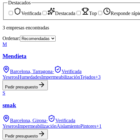
Destacados
Verificada
Destacada
Top
Responde rápi
3
empresas
encontradas
Ordenar:
M
Mendieta
Barcelona, Tarragona
·
Verificada
Yeseros
Humedades
Impermeabilización
Tejados
+
3
Pedir presupuesto
S
smak
Barcelona, Girona
·
Verificada
Yeseros
Impermeabilización
Aislamiento
Pintores
+
1
Pedir presupuesto