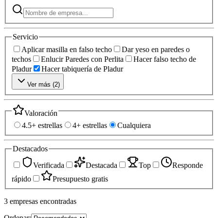
Servicio
Aplicar masilla en falso techo
Dar yeso en paredes o
techos
Enlucir Paredes con Perlita
Hacer falso techo de
Pladur
Hacer tabiquería de Pladur
Ver más (
2
)
Valoración
4.5+ estrellas
4+ estrellas
Cualquiera
Destacados
Verificada
Destacada
Top
Responde
rápido
Presupuesto gratis
3
empresas
encontradas
Ordenar: