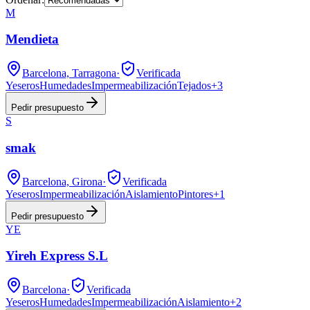
M
Mendieta
Barcelona, Tarragona
·
Verificada
Yeseros
Humedades
Impermeabilización
Tejados
+
3
Pedir presupuesto
S
smak
Barcelona, Girona
·
Verificada
Yeseros
Impermeabilización
Aislamiento
Pintores
+
1
Pedir presupuesto
YE
Yireh Express S.L
Barcelona
·
Verificada
Yeseros
Humedades
Impermeabilización
Aislamiento
+
2