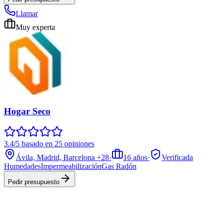
Llamar
Muy experta
Hogar Seco
3.4/5 basado en 25 opiniones
Ávila, Madrid, Barcelona
+28
·
16
años
·
Verificada
Humedades
Impermeabilización
Gas Radón
Pedir presupuesto