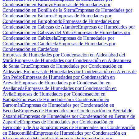
Condensación en Bohoyo
Empresas de Humedades por
Condensación en Bonilla de la Sierra
Empresas de Humedades por
Condensación en Bularros
Empresas de Humedades por
Condensación en Burgohondo
Empresas de Humedades por
Condensación en Cabezas de Alambre
Empresas de Humedades por
Condensación en Cabezas del Villar
Empresas de Humedades por
Condensación en Cabizuela
Empresas de Humedades por
Condensación en Candeleda
Empresas de Humedades por
Condensación en Cardeñosa
Empresas de Humedades por Condensación en Aldealabad del
Mirón
Empresas de Humedades por Condensación en Aldeanueva
de Santa Cruz
Empresas de Humedades por Condensación en
Aldeavieja
Empresas de Humedades por Condensación en Arenas de
San Pedro
Empresas de Humedades por Condensación en
Arévalo
Empresas de Humedades por Condensación en
Avellaneda
Empresas de Humedades por Condensación en
Ávila
Empresas de Humedades por Condensación en
Barajas
Empresas de Humedades por Condensación en
Barromán
Empresas de Humedades por Condensación en
Becedas
Empresas de Humedades por Condensación en Bercial de
Zapardiel
Empresas de Humedades por Condensación en Bernuy de
Zapardiel
Empresas de Humedades por Condensación en
Berrocalejo de Aragona
Empresas de Humedades por Condensación
en Blascomillán
Empresas de Humedades por Condensación en
Blasconuño de Matacabras
Empresas de Humedades por