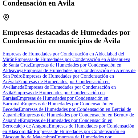
Condensación en Ávila
Leaflet
|
©
OpenStreetMap
+
−
Empresas destacadas de Humedades por
Condensación en municipios de Ávila
Empresas de Humedades por Condensación en Aldealabad del
Mirón
Empresas de Humedades por Condensación en Aldeanueva
de Santa Cruz
Empresas de Humedades por Condensación en
Aldeavieja
Empresas de Humedades por Condensación en Arenas de
San Pedro
Empresas de Humedades por Condensación en
Arévalo
Empresas de Humedades por Condensación en
Avellaneda
Empresas de Humedades por Condensación en
Ávila
Empresas de Humedades por Condensación en
Barajas
Empresas de Humedades por Condensación en
Barromán
Empresas de Humedades por Condensación en
Becedas
Empresas de Humedades por Condensación en Bercial de
Zapardiel
Empresas de Humedades por Condensación en Bernuy de
Zapardiel
Empresas de Humedades por Condensación en
Berrocalejo de Aragona
Empresas de Humedades por Condensación
en Blascomillán
Empresas de Humedades por Condensación en
Blasconuño de Matacabras
Empresas de Humedades por