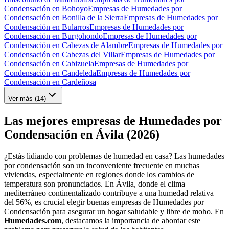
Condensación en Bohoyo
Empresas de Humedades por
Condensación en Bonilla de la Sierra
Empresas de Humedades por
Condensación en Bularros
Empresas de Humedades por
Condensación en Burgohondo
Empresas de Humedades por
Condensación en Cabezas de Alambre
Empresas de Humedades por
Condensación en Cabezas del Villar
Empresas de Humedades por
Condensación en Cabizuela
Empresas de Humedades por
Condensación en Candeleda
Empresas de Humedades por
Condensación en Cardeñosa
Ver más (
14
)
Las mejores empresas de Humedades por
Condensación en Ávila (2026)
¿Estás lidiando con problemas de humedad en casa? Las humedades
por condensación son un inconveniente frecuente en muchas
viviendas, especialmente en regiones donde los cambios de
temperatura son pronunciados. En Ávila, donde el clima
mediterráneo continentalizado contribuye a una humedad relativa
del 56%, es crucial elegir buenas empresas de Humedades por
Condensación para asegurar un hogar saludable y libre de moho. En
Humedades.com
, destacamos la importancia de abordar este