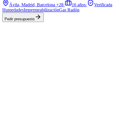
Ávila, Madrid, Barcelona
+28
·
16
años
·
Verificada
Humedades
Impermeabilización
Gas Radón
Pedir presupuesto