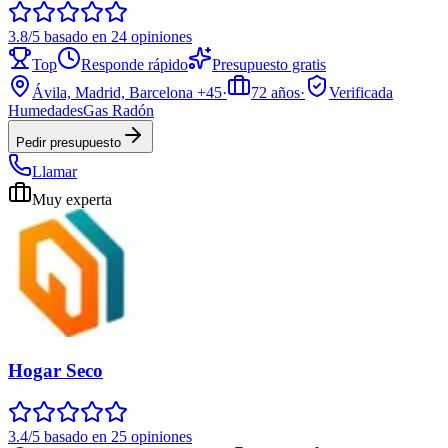
3.8/5 basado en 24 opiniones
Top
Responde rápido
Presupuesto gratis
Ávila, Madrid, Barcelona
+45
·
72
años
·
Verificada
Humedades
Gas Radón
Pedir presupuesto
Llamar
Muy experta
Hogar Seco
3.4/5 basado en 25 opiniones