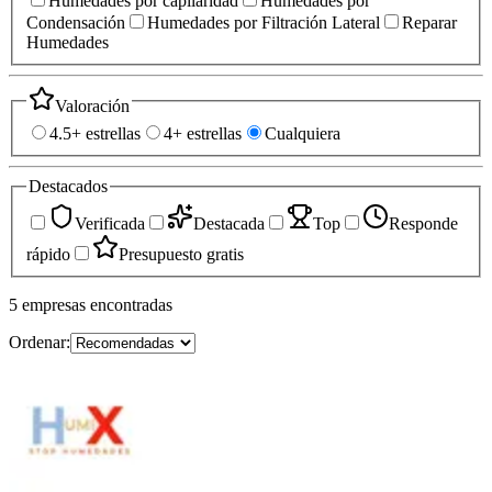
Humedades por capilaridad
Humedades por
Condensación
Humedades por Filtración Lateral
Reparar
Humedades
Valoración
4.5+ estrellas
4+ estrellas
Cualquiera
Destacados
Verificada
Destacada
Top
Responde
rápido
Presupuesto gratis
5
empresas
encontradas
Ordenar: