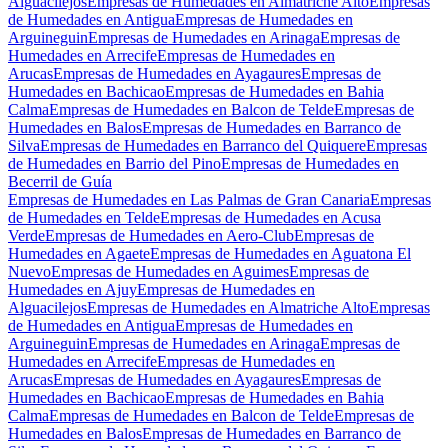
Alguacilejos
Empresas de Humedades en Almatriche Alto
Empresas
de Humedades en Antigua
Empresas de Humedades en
Arguineguin
Empresas de Humedades en Arinaga
Empresas de
Humedades en Arrecife
Empresas de Humedades en
Arucas
Empresas de Humedades en Ayagaures
Empresas de
Humedades en Bachicao
Empresas de Humedades en Bahia
Calma
Empresas de Humedades en Balcon de Telde
Empresas de
Humedades en Balos
Empresas de Humedades en Barranco de
Silva
Empresas de Humedades en Barranco del Quiquere
Empresas
de Humedades en Barrio del Pino
Empresas de Humedades en
Becerril de Guía
Empresas de Humedades en Las Palmas de Gran Canaria
Empresas
de Humedades en Telde
Empresas de Humedades en Acusa
Verde
Empresas de Humedades en Aero-Club
Empresas de
Humedades en Agaete
Empresas de Humedades en Aguatona El
Nuevo
Empresas de Humedades en Aguimes
Empresas de
Humedades en Ajuy
Empresas de Humedades en
Alguacilejos
Empresas de Humedades en Almatriche Alto
Empresas
de Humedades en Antigua
Empresas de Humedades en
Arguineguin
Empresas de Humedades en Arinaga
Empresas de
Humedades en Arrecife
Empresas de Humedades en
Arucas
Empresas de Humedades en Ayagaures
Empresas de
Humedades en Bachicao
Empresas de Humedades en Bahia
Calma
Empresas de Humedades en Balcon de Telde
Empresas de
Humedades en Balos
Empresas de Humedades en Barranco de