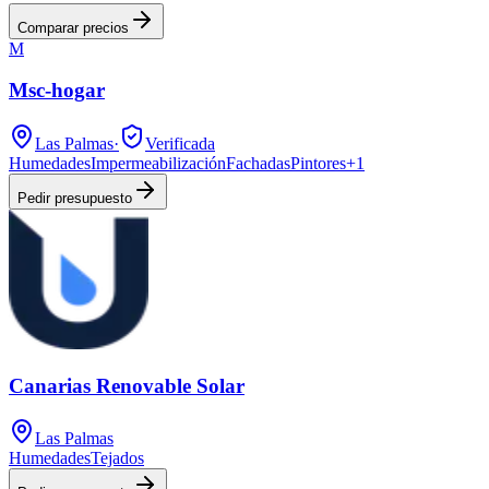
Comparar precios
M
Msc-hogar
Las Palmas
·
Verificada
Humedades
Impermeabilización
Fachadas
Pintores
+
1
Pedir presupuesto
Canarias Renovable Solar
Las Palmas
Humedades
Tejados