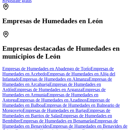
Regístrate gratis
Empresas de Humedades en León
Leaflet
|
©
OpenStreetMap
+
−
Empresas destacadas de Humedades en
municipios de León
Empresas de Humedades en Abadengo de Torío
Empresas de
Humedades en Acebedo
Empresas de Humedades en Alija del
Infantado
Empresas de Humedades en Almanza
Empresas de
Humedades en Arcahueja
Empresas de Humedades en
Ardón
Empresas de Humedades en Arganza
Empresas de
Humedades en Armunia
Empresas de Humedades en
Astorga
Empresas de Humedades en Azadinos
Empresas de
Humedades en Balboa
Empresas de Humedades en Balneario de
Morgovejo
Empresas de Humedades en Barjas
Empresas de
Humedades en Barrios de Salas
Empresas de Humedades en
Bembibre
Empresas de Humedades en Benamarías
Empresas de
Humedades en Benavides
Empresas de Humedades en Benavides de