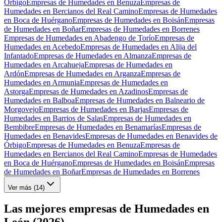
Órbigo
Empresas de Humedades en Benuza
Empresas de
Humedades en Bercianos del Real Camino
Empresas de Humedades
en Boca de Huérgano
Empresas de Humedades en Boisán
Empresas
de Humedades en Boñar
Empresas de Humedades en Borrenes
Empresas de Humedades en Abadengo de Torío
Empresas de
Humedades en Acebedo
Empresas de Humedades en Alija del
Infantado
Empresas de Humedades en Almanza
Empresas de
Humedades en Arcahueja
Empresas de Humedades en
Ardón
Empresas de Humedades en Arganza
Empresas de
Humedades en Armunia
Empresas de Humedades en
Astorga
Empresas de Humedades en Azadinos
Empresas de
Humedades en Balboa
Empresas de Humedades en Balneario de
Morgovejo
Empresas de Humedades en Barjas
Empresas de
Humedades en Barrios de Salas
Empresas de Humedades en
Bembibre
Empresas de Humedades en Benamarías
Empresas de
Humedades en Benavides
Empresas de Humedades en Benavides de
Órbigo
Empresas de Humedades en Benuza
Empresas de
Humedades en Bercianos del Real Camino
Empresas de Humedades
en Boca de Huérgano
Empresas de Humedades en Boisán
Empresas
de Humedades en Boñar
Empresas de Humedades en Borrenes
Ver más (
14
)
Las mejores empresas de Humedades en