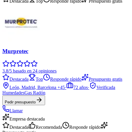
Destacada
Top
Responde rápido
Presupuesto gratis
Murprotec
3.8/5 basado en 24 opiniones
Destacada
Top
Responde rápido
Presupuesto gratis
León, Madrid, Barcelona
+45
·
72
años
·
Verificada
Humedades
Gas Radón
Pedir presupuesto
Llamar
Empresa destacada
Destacada
Recomendada
Responde rápido