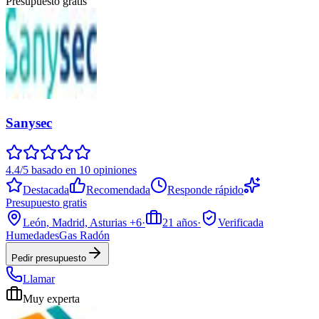
Presupuesto gratis
Sanysec
4.4/5 basado en 10 opiniones
Destacada
Recomendada
Responde rápido
Presupuesto gratis
León, Madrid, Asturias
+6
·
21
años
·
Verificada
Humedades
Gas Radón
Pedir presupuesto
Llamar
Muy experta