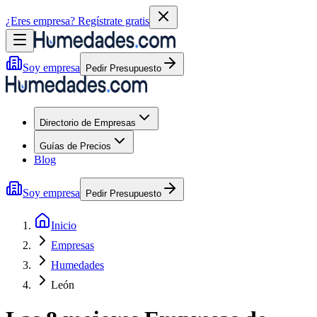
¿Eres empresa?
Regístrate gratis
Soy empresa
Pedir Presupuesto
Directorio de Empresas
Guías de Precios
Blog
Soy empresa
Pedir Presupuesto
Inicio
Empresas
Humedades
León