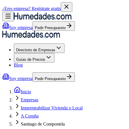
¿Eres empresa?
Regístrate gratis
Soy empresa
Pedir Presupuesto
Directorio de Empresas
Guías de Precios
Blog
Soy empresa
Pedir Presupuesto
Inicio
Empresas
Impermeabilizar Vivienda o Local
A Coruña
Santiago de Compostela