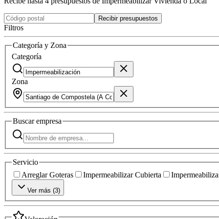
Recibe hasta 4 presupuestos de Impermeabilizar Vivienda o Local
Recibir presupuestos
Filtros
Categoría y Zona
Categoría
Zona
Buscar
empresa
Servicio
Arreglar Goteras
Impermeabilizar Cubierta
Impermeabilizar
Ver más (
3
)