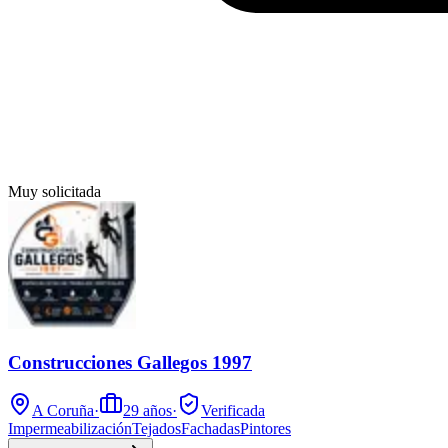
Muy solicitada
Construcciones Gallegos 1997
A Coruña
·
29
años
·
Verificada
Impermeabilización
Tejados
Fachadas
Pintores