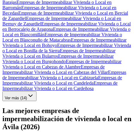
Barajas
Empresas de Impermeabilizar Vivienda o Local en
Barromán
Empresas de Impermeabilizar Vivienda o Local en
Becedas
Empresas de Impermeabilizar Vivienda o Local en Bercial
de Zapardiel
Empresas de Impermeabilizar Vivienda o Local en
Bernuy de Zapardiel
Empresas de Impermeabilizar Vivienda o Local
en Berrocalejo de Aragona
Empresas de Impermeabilizar Vivienda o
Local en Blascomillán
Empresas de Impermeabilizar Vivienda o
Local en Blasconuño de Matacabras
Empresas de Impermeabilizar
Vivienda o Local en Bohoyo
Empresas de Impermeabilizar Vivienda
o Local en Bonilla de la Sierra
Empresas de Impermeabilizar
Vivienda o Local en Bularros
Empresas de Impermeabilizar
Vivienda o Local en Burgohondo
Empresas de Impermeabilizar
Vivienda o Local en Cabezas de Alambre
Empresas de
Impermeabilizar Vivienda o Local en Cabezas del Villar
Empresas
de Impermeabilizar Vivienda o Local en Cabizuela
Empresas de
Impermeabilizar Vivienda o Local en Candeleda
Empresas de
Impermeabilizar Vivienda o Local en Cardeñosa
Ver más (
14
)
Las mejores empresas de
impermeabilización de vivienda o local en
Ávila (2026)