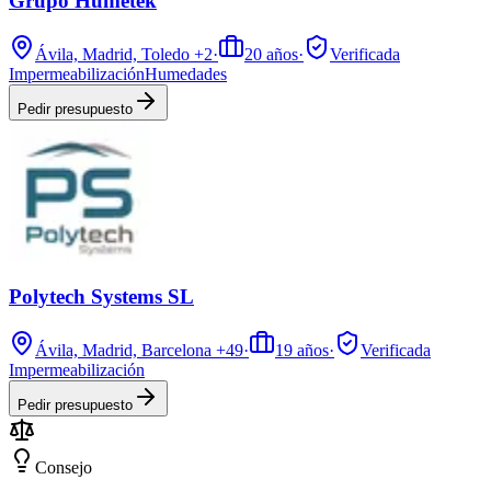
Grupo Humetek
Ávila, Madrid, Toledo
+2
·
20
años
·
Verificada
Impermeabilización
Humedades
Pedir presupuesto
Polytech Systems SL
Ávila, Madrid, Barcelona
+49
·
19
años
·
Verificada
Impermeabilización
Pedir presupuesto
Consejo