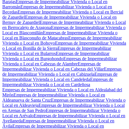
Barajas
Empresas de Impermeabilizar Vivienda o Local en
Barromán
Empresas de Impermeabilizar Vivienda o Local en
Becedas
Empresas de Impermeabilizar Vivienda o Local en Bercial
de Zapardiel
Empresas de Impermeabilizar Vivienda o Local en
Bernuy de Zapardiel
Empresas de Impermeabilizar Vivienda o Local
en Berrocalejo de Aragona
Empresas de Impermeabilizar Vivienda o
Local en Blascomillán
Empresas de Impermeabilizar Vivienda o
Local en Blasconuño de Matacabras
Empresas de Impermeabilizar
Vivienda o Local en Bohoyo
Empresas de Impermeabilizar Vivienda
o Local en Bonilla de la Sierra
Empresas de Impermeabilizar
Vivienda o Local en Bularros
Empresas de Impermeabilizar
Vivienda o Local en Burgohondo
Empresas de Impermeabilizar
Vivienda o Local en Cabezas de Alambre
Empresas de
Impermeabilizar Vivienda o Local en Cabezas del Villar
Empresas
de Impermeabilizar Vivienda o Local en Cabizuela
Empresas de
Impermeabilizar Vivienda o Local en Candeleda
Empresas de
Impermeabilizar Vivienda o Local en Cardeñosa
Empresas de Impermeabilizar Vivienda o Local en Aldealabad del
Mirón
Empresas de Impermeabilizar Vivienda o Local en
Aldeanueva de Santa Cruz
Empresas de Impermeabilizar Vivienda o
Local en Aldeavieja
Empresas de Impermeabilizar Vivienda o Local
en Arenas de San Pedro
Empresas de Impermeabilizar Vivienda o
Local en Arévalo
Empresas de Impermeabilizar Vivienda o Local en
Avellaneda
Empresas de Impermeabilizar Vivienda o Local en
Ávila
Empresas de Impermeabilizar Vivienda o Local en