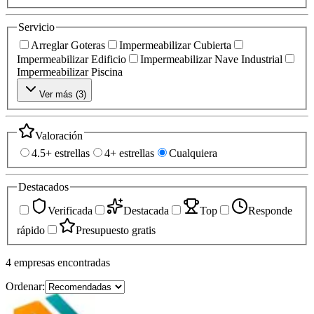
Servicio
Arreglar Goteras
Impermeabilizar Cubierta
Impermeabilizar Edificio
Impermeabilizar Nave Industrial
Impermeabilizar Piscina
Ver más (
3
)
Valoración
4.5+ estrellas
4+ estrellas
Cualquiera
Destacados
Verificada
Destacada
Top
Responde
rápido
Presupuesto gratis
4
empresas
encontradas
Ordenar: