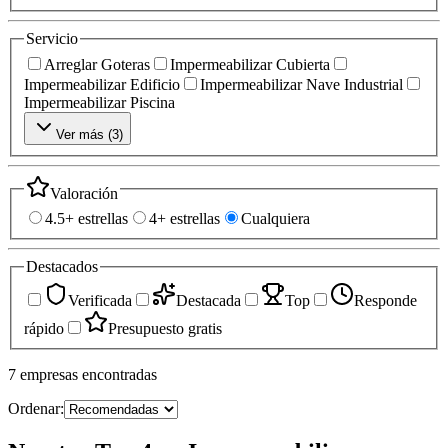
Servicio
Arreglar Goteras
Impermeabilizar Cubierta
Impermeabilizar Edificio
Impermeabilizar Nave Industrial
Impermeabilizar Piscina
Ver más (
3
)
Valoración
4.5+ estrellas
4+ estrellas
Cualquiera
Destacados
Verificada
Destacada
Top
Responde
rápido
Presupuesto gratis
7
empresas
encontradas
Ordenar: