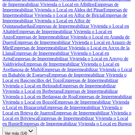
de Impermeabilizar Vivienda o Local en Albillos
Empresas de
Impermeabilizar Vivienda o Local en Aldea del Pinar
Empresas de
Impermeabilizar Vivienda o Local en Alfoz de Bricia
Empresas de
Impermeabilizar Vivienda o Local en Alfoz de
Quintanadueñas
Empresas de Impermeabilizar Vivienda o Local en
Altable
Empresas de Impermeabilizar Vivienda o Local en
Anzo
Empresas de Impermeabilizar Vivienda o Local en Aranda de
Duero
Empresas de Impermeabilizar Vivienda o Local en Arauzo de
Miel
Empresas de Impermeabilizar Vivienda o Local en Arcos de la
Llana
Empresas de Impermeabilizar Vivienda o Local en
Arija
Empresas de Impermeabilizar Vivienda o Local en Arroyo de
Valdivielso
Empresas de Impermeabilizar Vivienda o Local en
Avellanosa de Muñó
Empresas de Impermeabilizar Vivienda o Local
en Bahabón de Esgueva
Empresas de Impermeabilizar Vivienda o
Local en Basconcillos del Tozo
Empresas de Impermeabilizar
Vivienda o Local en Belorado
Empresas de Impermeabilizar
Vivienda o Local en Berberana
Empresas de Impermeabilizar
Vivienda o Local en Berlangas de Roa
Empresas de Impermeabilizar
Vivienda o Local en Bozoó
Empresas de Impermeabilizar Vivienda
o Local en Brazacorta
Empresas de Impermeabilizar Vivienda o
Local en Brieva de Juarros
Empresas de Impermeabilizar Vivienda o
Local en Briviesca
Empresas de Impermeabilizar Vivienda o Local
en Buniel
Empresas de Impermeabilizar Vivienda o Local en Burgos
Ver más (
14
)