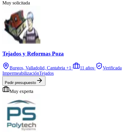
Muy solicitada
Tejados y Reformas Poza
Burgos, Valladolid, Cantabria
+1
·
11
años
·
Verificada
Impermeabilización
Tejados
Pedir presupuesto
Muy experta