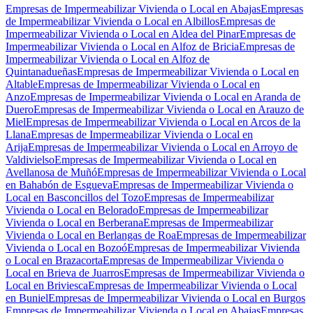
Empresas de Impermeabilizar Vivienda o Local en Abajas
Empresas
de Impermeabilizar Vivienda o Local en Albillos
Empresas de
Impermeabilizar Vivienda o Local en Aldea del Pinar
Empresas de
Impermeabilizar Vivienda o Local en Alfoz de Bricia
Empresas de
Impermeabilizar Vivienda o Local en Alfoz de
Quintanadueñas
Empresas de Impermeabilizar Vivienda o Local en
Altable
Empresas de Impermeabilizar Vivienda o Local en
Anzo
Empresas de Impermeabilizar Vivienda o Local en Aranda de
Duero
Empresas de Impermeabilizar Vivienda o Local en Arauzo de
Miel
Empresas de Impermeabilizar Vivienda o Local en Arcos de la
Llana
Empresas de Impermeabilizar Vivienda o Local en
Arija
Empresas de Impermeabilizar Vivienda o Local en Arroyo de
Valdivielso
Empresas de Impermeabilizar Vivienda o Local en
Avellanosa de Muñó
Empresas de Impermeabilizar Vivienda o Local
en Bahabón de Esgueva
Empresas de Impermeabilizar Vivienda o
Local en Basconcillos del Tozo
Empresas de Impermeabilizar
Vivienda o Local en Belorado
Empresas de Impermeabilizar
Vivienda o Local en Berberana
Empresas de Impermeabilizar
Vivienda o Local en Berlangas de Roa
Empresas de Impermeabilizar
Vivienda o Local en Bozoó
Empresas de Impermeabilizar Vivienda
o Local en Brazacorta
Empresas de Impermeabilizar Vivienda o
Local en Brieva de Juarros
Empresas de Impermeabilizar Vivienda o
Local en Briviesca
Empresas de Impermeabilizar Vivienda o Local
en Buniel
Empresas de Impermeabilizar Vivienda o Local en Burgos
Empresas de Impermeabilizar Vivienda o Local en Abajas
Empresas