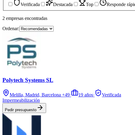
Verificada
Destacada
Top
Responde rápi
2
empresas
encontradas
Ordenar:
Polytech Systems SL
Melilla, Madrid, Barcelona
+49
·
19
años
·
Verificada
Impermeabilización
Pedir presupuesto