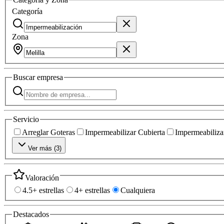
Categoría
Zona
Buscar
empresa
Servicio
Arreglar Goteras
Impermeabilizar Cubierta
Impermeabilizar
Ver más (
3
)
Valoración
4.5+ estrellas
4+ estrellas
Cualquiera
Destacados