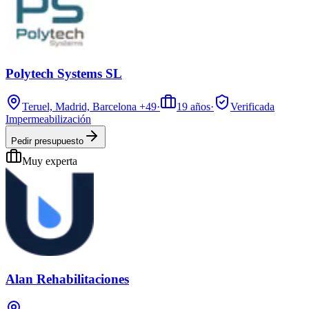
Polytech Systems SL
Teruel, Madrid, Barcelona
+49
·
19
años
·
Verificada
Impermeabilización
Pedir presupuesto
Muy experta
Alan Rehabilitaciones