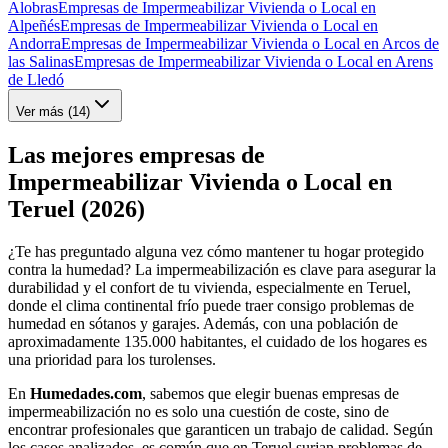
Alobras
Empresas de Impermeabilizar Vivienda o Local en
Alpeñés
Empresas de Impermeabilizar Vivienda o Local en
Andorra
Empresas de Impermeabilizar Vivienda o Local en Arcos de
las Salinas
Empresas de Impermeabilizar Vivienda o Local en Arens
de Lledó
Ver más (
14
)
Las mejores empresas de
Impermeabilizar Vivienda o Local en
Teruel (2026)
¿Te has preguntado alguna vez cómo mantener tu hogar protegido
contra la humedad? La impermeabilización es clave para asegurar la
durabilidad y el confort de tu vivienda, especialmente en Teruel,
donde el clima continental frío puede traer consigo problemas de
humedad en sótanos y garajes. Además, con una población de
aproximadamente 135.000 habitantes, el cuidado de los hogares es
una prioridad para los turolenses.
En
Humedades.com
, sabemos que elegir buenas empresas de
impermeabilización no es solo una cuestión de coste, sino de
encontrar profesionales que garanticen un trabajo de calidad. Según
los casos analizados, es común que en Teruel surjan problemas de