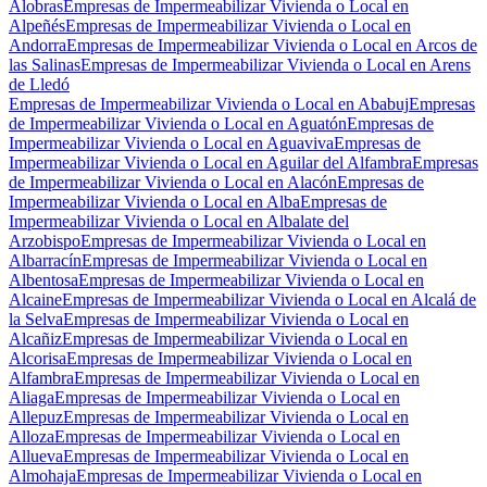
Alobras
Empresas de Impermeabilizar Vivienda o Local en
Alpeñés
Empresas de Impermeabilizar Vivienda o Local en
Andorra
Empresas de Impermeabilizar Vivienda o Local en Arcos de
las Salinas
Empresas de Impermeabilizar Vivienda o Local en Arens
de Lledó
Empresas de Impermeabilizar Vivienda o Local en Ababuj
Empresas
de Impermeabilizar Vivienda o Local en Aguatón
Empresas de
Impermeabilizar Vivienda o Local en Aguaviva
Empresas de
Impermeabilizar Vivienda o Local en Aguilar del Alfambra
Empresas
de Impermeabilizar Vivienda o Local en Alacón
Empresas de
Impermeabilizar Vivienda o Local en Alba
Empresas de
Impermeabilizar Vivienda o Local en Albalate del
Arzobispo
Empresas de Impermeabilizar Vivienda o Local en
Albarracín
Empresas de Impermeabilizar Vivienda o Local en
Albentosa
Empresas de Impermeabilizar Vivienda o Local en
Alcaine
Empresas de Impermeabilizar Vivienda o Local en Alcalá de
la Selva
Empresas de Impermeabilizar Vivienda o Local en
Alcañiz
Empresas de Impermeabilizar Vivienda o Local en
Alcorisa
Empresas de Impermeabilizar Vivienda o Local en
Alfambra
Empresas de Impermeabilizar Vivienda o Local en
Aliaga
Empresas de Impermeabilizar Vivienda o Local en
Allepuz
Empresas de Impermeabilizar Vivienda o Local en
Alloza
Empresas de Impermeabilizar Vivienda o Local en
Allueva
Empresas de Impermeabilizar Vivienda o Local en
Almohaja
Empresas de Impermeabilizar Vivienda o Local en