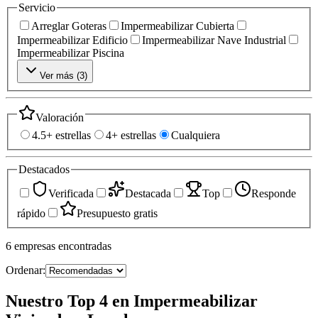
Servicio
Arreglar Goteras
Impermeabilizar Cubierta
Impermeabilizar Edificio
Impermeabilizar Nave Industrial
Impermeabilizar Piscina
Ver más (
3
)
Valoración
4.5+ estrellas
4+ estrellas
Cualquiera
Destacados
Verificada
Destacada
Top
Responde
rápido
Presupuesto gratis
6
empresas
encontradas
Ordenar:
Nuestro Top 4 en Impermeabilizar