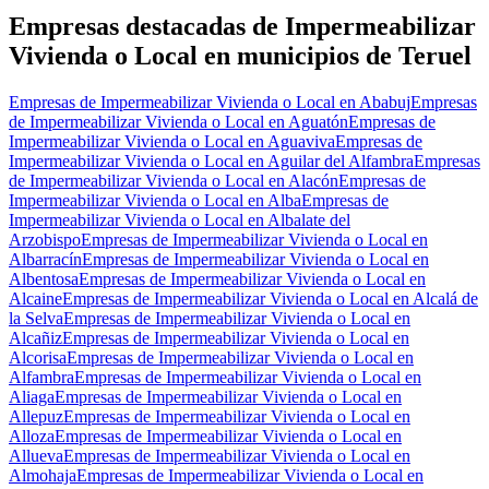
−
Empresas destacadas de Impermeabilizar
Vivienda o Local en municipios de Teruel
Empresas de Impermeabilizar Vivienda o Local en Ababuj
Empresas
de Impermeabilizar Vivienda o Local en Aguatón
Empresas de
Impermeabilizar Vivienda o Local en Aguaviva
Empresas de
Impermeabilizar Vivienda o Local en Aguilar del Alfambra
Empresas
de Impermeabilizar Vivienda o Local en Alacón
Empresas de
Impermeabilizar Vivienda o Local en Alba
Empresas de
Impermeabilizar Vivienda o Local en Albalate del
Arzobispo
Empresas de Impermeabilizar Vivienda o Local en
Albarracín
Empresas de Impermeabilizar Vivienda o Local en
Albentosa
Empresas de Impermeabilizar Vivienda o Local en
Alcaine
Empresas de Impermeabilizar Vivienda o Local en Alcalá de
la Selva
Empresas de Impermeabilizar Vivienda o Local en
Alcañiz
Empresas de Impermeabilizar Vivienda o Local en
Alcorisa
Empresas de Impermeabilizar Vivienda o Local en
Alfambra
Empresas de Impermeabilizar Vivienda o Local en
Aliaga
Empresas de Impermeabilizar Vivienda o Local en
Allepuz
Empresas de Impermeabilizar Vivienda o Local en
Alloza
Empresas de Impermeabilizar Vivienda o Local en
Allueva
Empresas de Impermeabilizar Vivienda o Local en
Almohaja
Empresas de Impermeabilizar Vivienda o Local en