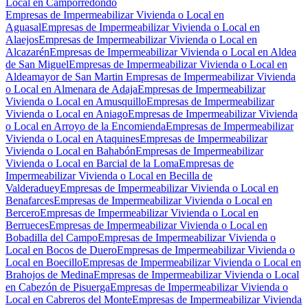
Local en Camporredondo
Empresas de Impermeabilizar Vivienda o Local en
Aguasal
Empresas de Impermeabilizar Vivienda o Local en
Alaejos
Empresas de Impermeabilizar Vivienda o Local en
Alcazarén
Empresas de Impermeabilizar Vivienda o Local en Aldea
de San Miguel
Empresas de Impermeabilizar Vivienda o Local en
Aldeamayor de San Martin
Empresas de Impermeabilizar Vivienda
o Local en Almenara de Adaja
Empresas de Impermeabilizar
Vivienda o Local en Amusquillo
Empresas de Impermeabilizar
Vivienda o Local en Aniago
Empresas de Impermeabilizar Vivienda
o Local en Arroyo de la Encomienda
Empresas de Impermeabilizar
Vivienda o Local en Ataquines
Empresas de Impermeabilizar
Vivienda o Local en Bahabón
Empresas de Impermeabilizar
Vivienda o Local en Barcial de la Loma
Empresas de
Impermeabilizar Vivienda o Local en Becilla de
Valderaduey
Empresas de Impermeabilizar Vivienda o Local en
Benafarces
Empresas de Impermeabilizar Vivienda o Local en
Bercero
Empresas de Impermeabilizar Vivienda o Local en
Berrueces
Empresas de Impermeabilizar Vivienda o Local en
Bobadilla del Campo
Empresas de Impermeabilizar Vivienda o
Local en Bocos de Duero
Empresas de Impermeabilizar Vivienda o
Local en Boecillo
Empresas de Impermeabilizar Vivienda o Local en
Brahojos de Medina
Empresas de Impermeabilizar Vivienda o Local
en Cabezón de Pisuerga
Empresas de Impermeabilizar Vivienda o
Local en Cabreros del Monte
Empresas de Impermeabilizar Vivienda