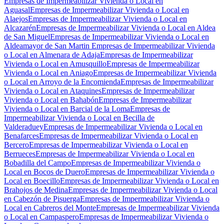
Empresas de Impermeabilizar Vivienda o Local en
Aguasal
Empresas de Impermeabilizar Vivienda o Local en
Alaejos
Empresas de Impermeabilizar Vivienda o Local en
Alcazarén
Empresas de Impermeabilizar Vivienda o Local en Aldea
de San Miguel
Empresas de Impermeabilizar Vivienda o Local en
Aldeamayor de San Martin
Empresas de Impermeabilizar Vivienda
o Local en Almenara de Adaja
Empresas de Impermeabilizar
Vivienda o Local en Amusquillo
Empresas de Impermeabilizar
Vivienda o Local en Aniago
Empresas de Impermeabilizar Vivienda
o Local en Arroyo de la Encomienda
Empresas de Impermeabilizar
Vivienda o Local en Ataquines
Empresas de Impermeabilizar
Vivienda o Local en Bahabón
Empresas de Impermeabilizar
Vivienda o Local en Barcial de la Loma
Empresas de
Impermeabilizar Vivienda o Local en Becilla de
Valderaduey
Empresas de Impermeabilizar Vivienda o Local en
Benafarces
Empresas de Impermeabilizar Vivienda o Local en
Bercero
Empresas de Impermeabilizar Vivienda o Local en
Berrueces
Empresas de Impermeabilizar Vivienda o Local en
Bobadilla del Campo
Empresas de Impermeabilizar Vivienda o
Local en Bocos de Duero
Empresas de Impermeabilizar Vivienda o
Local en Boecillo
Empresas de Impermeabilizar Vivienda o Local en
Brahojos de Medina
Empresas de Impermeabilizar Vivienda o Local
en Cabezón de Pisuerga
Empresas de Impermeabilizar Vivienda o
Local en Cabreros del Monte
Empresas de Impermeabilizar Vivienda
o Local en Campaspero
Empresas de Impermeabilizar Vivienda o