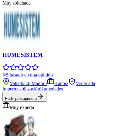
Muy solicitada
HUMESISTEM
5/5 basado en una opinión
Valladolid, Madrid
·
8
años
·
Verificada
Impermeabilización
Humedades
Pedir presupuesto
Muy experta