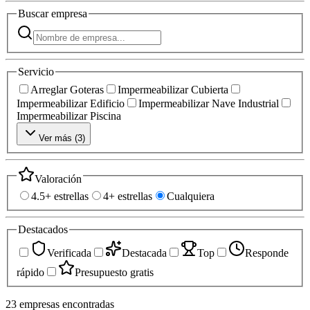
Buscar
empresa
Servicio
Arreglar Goteras
Impermeabilizar Cubierta
Impermeabilizar Edificio
Impermeabilizar Nave Industrial
Impermeabilizar Piscina
Ver más (
3
)
Valoración
4.5+ estrellas
4+ estrellas
Cualquiera
Destacados
Verificada
Destacada
Top
Responde
rápido
Presupuesto gratis
23
empresas
encontradas