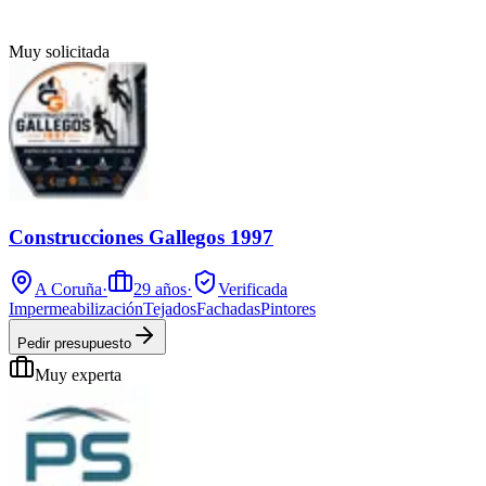
Muy solicitada
Construcciones Gallegos 1997
A Coruña
·
29
años
·
Verificada
Impermeabilización
Tejados
Fachadas
Pintores
Pedir presupuesto
Muy experta