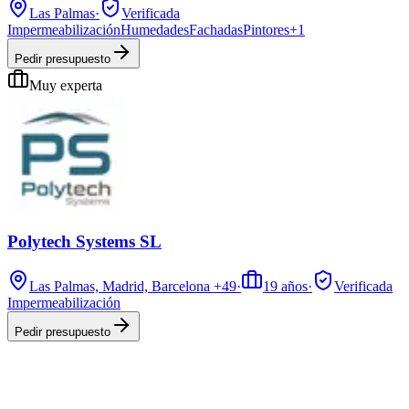
Las Palmas
·
Verificada
Impermeabilización
Humedades
Fachadas
Pintores
+
1
Pedir presupuesto
Muy experta
Polytech Systems SL
Las Palmas, Madrid, Barcelona
+49
·
19
años
·
Verificada
Impermeabilización
Pedir presupuesto