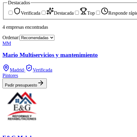
Destacados
Verificada
Destacada
Top
Responde rápi
4
empresas
encontradas
Ordenar:
MM
Mario Multiservicios y mantenimiento
Madrid
·
Verificada
Pintores
Pedir presupuesto