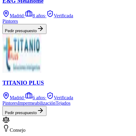
E&G Melahome
Madrid
·
8
años
·
Verificada
Pintores
Pedir presupuesto
TITANIO PLUS
Madrid
·
6
años
·
Verificada
Pintores
Impermeabilización
Tejados
Pedir presupuesto
Consejo