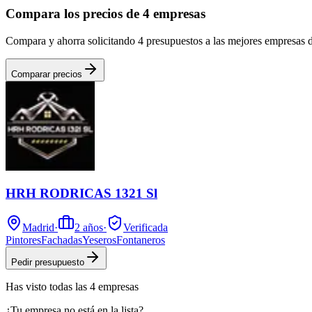
Compara los precios de 4 empresas
Compara y ahorra solicitando 4 presupuestos a las mejores empresas 
Comparar precios
HRH RODRICAS 1321 Sl
Madrid
·
2
años
·
Verificada
Pintores
Fachadas
Yeseros
Fontaneros
Pedir presupuesto
Has visto
todas las
4
empresas
¿Tu empresa no está en la lista?