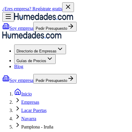
¿Eres empresa?
Regístrate gratis
Soy empresa
Pedir Presupuesto
Directorio de Empresas
Guías de Precios
Blog
Soy empresa
Pedir Presupuesto
Inicio
Empresas
Lacar Puertas
Navarra
Pamplona - Iruña