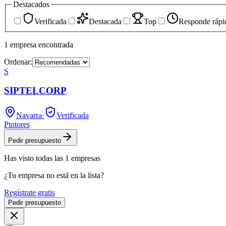
Destacados
Verificada
Destacada
Top
Responde rápi
1
empresa
encontrada
Ordenar:
S
SIPTELCORP
Navarra
·
Verificada
Pintores
Pedir presupuesto
Has visto
todas las
1
empresas
¿Tu empresa no está en la lista?
Regístrate gratis
Pedir presupuesto