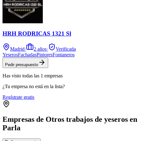
HRH RODRICAS 1321 Sl
Madrid
·
2
años
·
Verificada
Yeseros
Fachadas
Pintores
Fontaneros
Pedir presupuesto
Has visto
todas las
1
empresas
¿Tu empresa no está en la lista?
Regístrate gratis
Empresas de Otros trabajos de yeseros en
Parla
Leaflet
|
©
OpenStreetMap