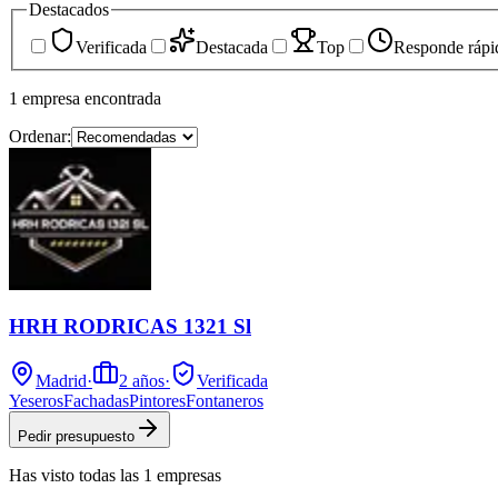
Destacados
Verificada
Destacada
Top
Responde rápi
1
empresa
encontrada
Ordenar:
HRH RODRICAS 1321 Sl
Madrid
·
2
años
·
Verificada
Yeseros
Fachadas
Pintores
Fontaneros
Pedir presupuesto
Has visto
todas las
1
empresas