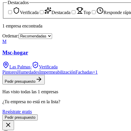
Destacados
Verificada
Destacada
Top
Responde rápi
1
empresa
encontrada
Ordenar:
M
Msc-hogar
Las Palmas
·
Verificada
Pintores
Humedades
Impermeabilización
Fachadas
+
1
Pedir presupuesto
Has visto
todas las
1
empresas
¿Tu empresa no está en la lista?
Regístrate gratis
Pedir presupuesto