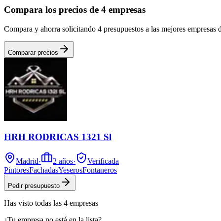
Compara los precios de 4 empresas
Compara y ahorra solicitando 4 presupuestos a las mejores empresas d
Comparar precios
HRH RODRICAS 1321 Sl
Madrid
·
2
años
·
Verificada
Pintores
Fachadas
Yeseros
Fontaneros
Pedir presupuesto
Has visto
todas las
4
empresas
¿Tu empresa no está en la lista?