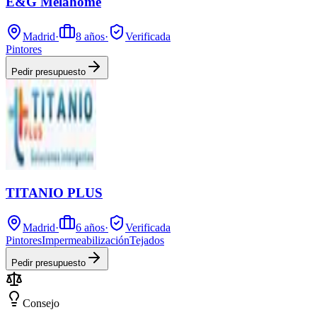
E&G Melahome
Madrid
·
8
años
·
Verificada
Pintores
Pedir presupuesto
TITANIO PLUS
Madrid
·
6
años
·
Verificada
Pintores
Impermeabilización
Tejados
Pedir presupuesto
Consejo