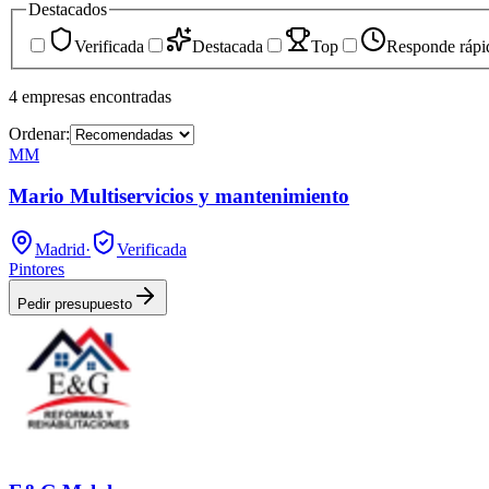
Destacados
Verificada
Destacada
Top
Responde rápi
4
empresas
encontradas
Ordenar:
MM
Mario Multiservicios y mantenimiento
Madrid
·
Verificada
Pintores
Pedir presupuesto