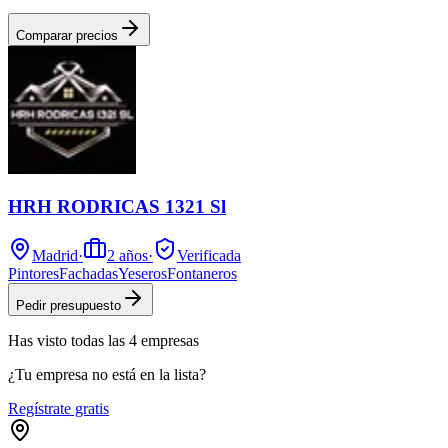
Comparar precios
HRH RODRICAS 1321 Sl
Madrid
·
2
años
·
Verificada
Pintores
Fachadas
Yeseros
Fontaneros
Pedir presupuesto
Has visto
todas las
4
empresas
¿Tu empresa no está en la lista?
Regístrate gratis