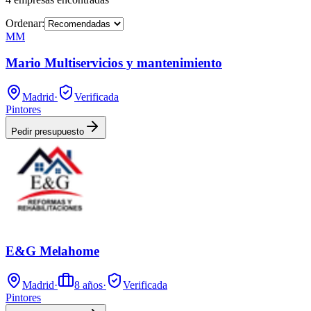
Ordenar:
MM
Mario Multiservicios y mantenimiento
Madrid
·
Verificada
Pintores
Pedir presupuesto
E&G Melahome
Madrid
·
8
años
·
Verificada
Pintores