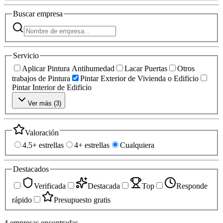
Buscar
empresa
Servicio
Aplicar Pintura Antihumedad
Lacar Puertas
Otros
trabajos de Pintura
Pintar Exterior de Vivienda o Edificio
Pintar Interior de Edificio
Ver más (
3
)
Valoración
4.5+ estrellas
4+ estrellas
Cualquiera
Destacados
Verificada
Destacada
Top
Responde
rápido
Presupuesto gratis
4
empresas
encontradas