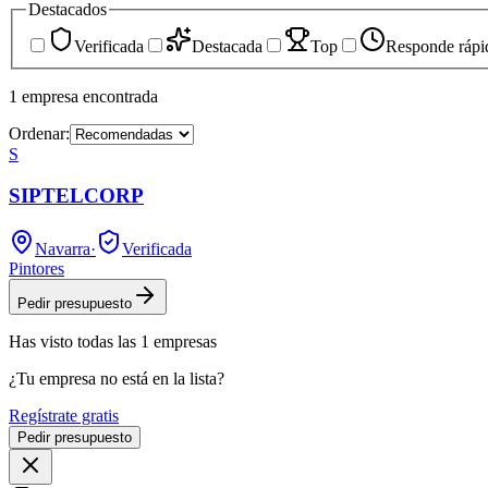
Destacados
Verificada
Destacada
Top
Responde rápi
1
empresa
encontrada
Ordenar:
S
SIPTELCORP
Navarra
·
Verificada
Pintores
Pedir presupuesto
Has visto
todas las
1
empresas
¿Tu empresa no está en la lista?
Regístrate gratis
Pedir presupuesto