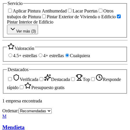
Servicio
Aplicar Pintura Antihumedad
Lacar Puertas
Otros
trabajos de Pintura
Pintar Exterior de Vivienda o Edificio
Pintar Interior de Edificio
Ver más (
3
)
Valoración
4.5+ estrellas
4+ estrellas
Cualquiera
Destacados
Verificada
Destacada
Top
Responde
rápido
Presupuesto gratis
1
empresa
encontrada
Ordenar:
M
Mendieta