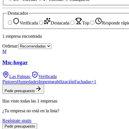
Destacados
Verificada
Destacada
Top
Responde rápi
1
empresa
encontrada
Ordenar:
M
Msc-hogar
Las Palmas
·
Verificada
Pintores
Humedades
Impermeabilización
Fachadas
+
1
Pedir presupuesto
Has visto
todas las
1
empresas
¿Tu empresa no está en la lista?
Regístrate gratis
Pedir presupuesto