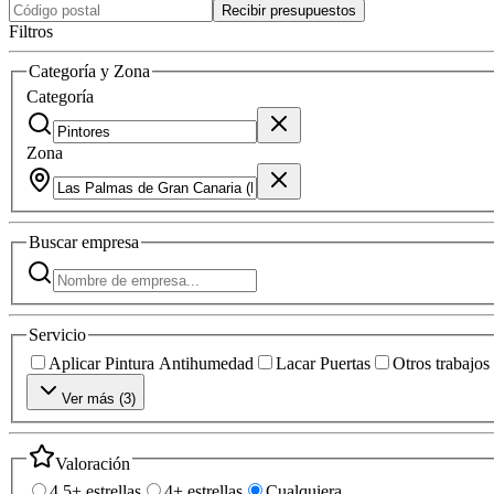
Recibir presupuestos
Filtros
Categoría y Zona
Categoría
Zona
Buscar
empresa
Servicio
Aplicar Pintura Antihumedad
Lacar Puertas
Otros trabajos
Ver más (
3
)
Valoración
4.5+ estrellas
4+ estrellas
Cualquiera