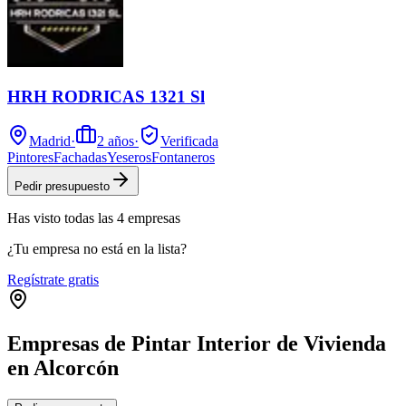
HRH RODRICAS 1321 Sl
Madrid
·
2
años
·
Verificada
Pintores
Fachadas
Yeseros
Fontaneros
Pedir presupuesto
Has visto
todas las
4
empresas
¿Tu empresa no está en la lista?
Regístrate gratis
Empresas de Pintar Interior de Vivienda
en Alcorcón
Leaflet
|
©
OpenStreetMap