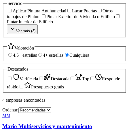
Servicio
Aplicar Pintura Antihumedad
Lacar Puertas
Otros
trabajos de Pintura
Pintar Exterior de Vivienda o Edificio
Pintar Interior de Edificio
Ver más (
3
)
Valoración
4.5+ estrellas
4+ estrellas
Cualquiera
Destacados
Verificada
Destacada
Top
Responde
rápido
Presupuesto gratis
4
empresas
encontradas
Ordenar:
MM
Mario Multiservicios y mantenimiento