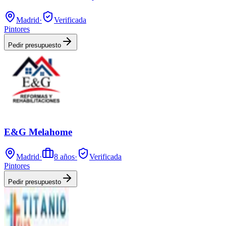
Madrid
·
Verificada
Pintores
Pedir presupuesto
E&G Melahome
Madrid
·
8
años
·
Verificada
Pintores
Pedir presupuesto