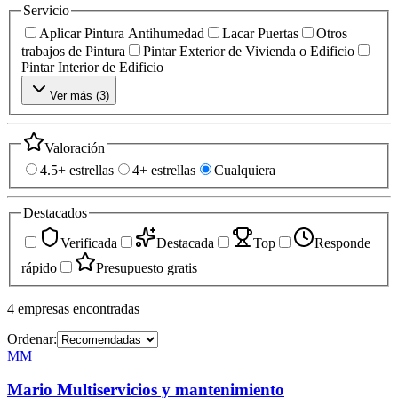
Servicio
Aplicar Pintura Antihumedad
Lacar Puertas
Otros
trabajos de Pintura
Pintar Exterior de Vivienda o Edificio
Pintar Interior de Edificio
Ver más (
3
)
Valoración
4.5+ estrellas
4+ estrellas
Cualquiera
Destacados
Verificada
Destacada
Top
Responde
rápido
Presupuesto gratis
4
empresas
encontradas
Ordenar:
MM
Mario Multiservicios y mantenimiento