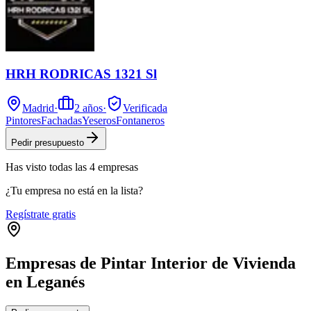
HRH RODRICAS 1321 Sl
Madrid
·
2
años
·
Verificada
Pintores
Fachadas
Yeseros
Fontaneros
Pedir presupuesto
Has visto
todas las
4
empresas
¿Tu empresa no está en la lista?
Regístrate gratis
Empresas de Pintar Interior de Vivienda
en Leganés
Leaflet
|
©
OpenStreetMap