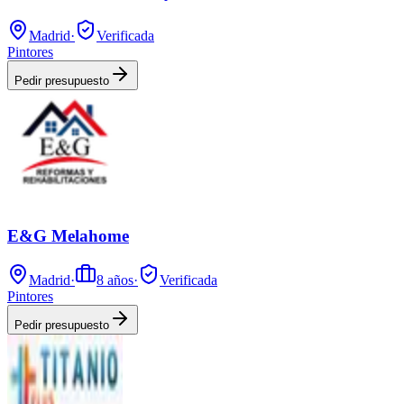
Madrid
·
Verificada
Pintores
Pedir presupuesto
E&G Melahome
Madrid
·
8
años
·
Verificada
Pintores
Pedir presupuesto