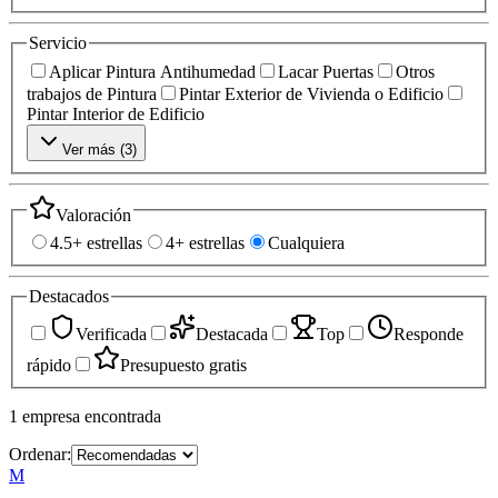
Servicio
Aplicar Pintura Antihumedad
Lacar Puertas
Otros
trabajos de Pintura
Pintar Exterior de Vivienda o Edificio
Pintar Interior de Edificio
Ver más (
3
)
Valoración
4.5+ estrellas
4+ estrellas
Cualquiera
Destacados
Verificada
Destacada
Top
Responde
rápido
Presupuesto gratis
1
empresa
encontrada
Ordenar:
M