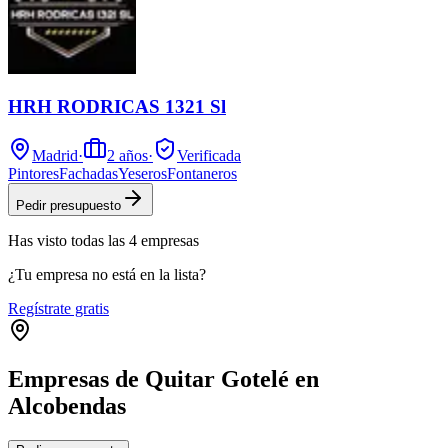
HRH RODRICAS 1321 Sl
Madrid
·
2
años
·
Verificada
Pintores
Fachadas
Yeseros
Fontaneros
Pedir presupuesto
Has visto
todas las
4
empresas
¿Tu empresa no está en la lista?
Regístrate gratis
Empresas de Quitar Gotelé en
Alcobendas
Leaflet
|
©
OpenStreetMap