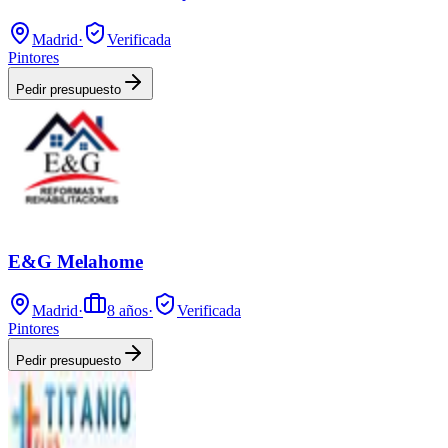
Madrid
·
Verificada
Pintores
Pedir presupuesto
E&G Melahome
Madrid
·
8
años
·
Verificada
Pintores
Pedir presupuesto