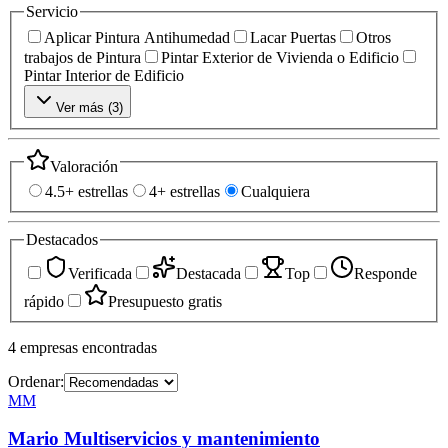
Servicio
Aplicar Pintura Antihumedad
Lacar Puertas
Otros
trabajos de Pintura
Pintar Exterior de Vivienda o Edificio
Pintar Interior de Edificio
Ver más (
3
)
Valoración
4.5+ estrellas
4+ estrellas
Cualquiera
Destacados
Verificada
Destacada
Top
Responde
rápido
Presupuesto gratis
4
empresas
encontradas
Ordenar:
MM
Mario Multiservicios y mantenimiento