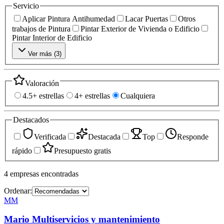
Servicio
Aplicar Pintura Antihumedad
Lacar Puertas
Otros
trabajos de Pintura
Pintar Exterior de Vivienda o Edificio
Pintar Interior de Edificio
Ver más (
3
)
Valoración
4.5+ estrellas
4+ estrellas
Cualquiera
Destacados
Verificada
Destacada
Top
Responde
rápido
Presupuesto gratis
4
empresas
encontradas
Ordenar:
MM
Mario Multiservicios y mantenimiento