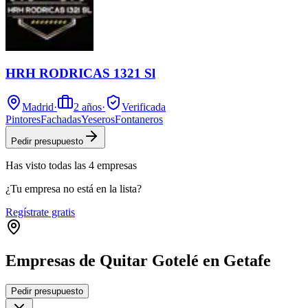
HRH RODRICAS 1321 Sl
Madrid
·
2
años
·
Verificada
Pintores
Fachadas
Yeseros
Fontaneros
Pedir presupuesto
Has visto
todas las
4
empresas
¿Tu empresa no está en la lista?
Regístrate gratis
Empresas de Quitar Gotelé en Getafe
Leaflet
|
©
OpenStreetMap
Pedir presupuesto
+