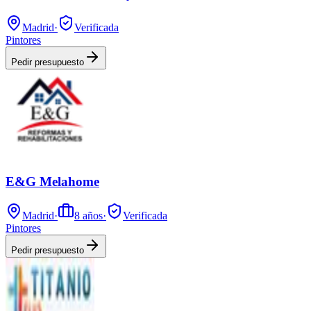
Madrid
·
Verificada
Pintores
Pedir presupuesto
E&G Melahome
Madrid
·
8
años
·
Verificada
Pintores
Pedir presupuesto