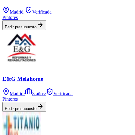
Madrid
·
Verificada
Pintores
Pedir presupuesto
E&G Melahome
Madrid
·
8
años
·
Verificada
Pintores
Pedir presupuesto