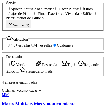
Servicio
Aplicar Pintura Antihumedad
Lacar Puertas
Otros
trabajos de Pintura
Pintar Exterior de Vivienda o Edificio
Pintar Interior de Edificio
Ver más (
3
)
Valoración
4.5+ estrellas
4+ estrellas
Cualquiera
Destacados
Verificada
Destacada
Top
Responde
rápido
Presupuesto gratis
4
empresas
encontradas
Ordenar:
MM
Mario Multiservicios y mantenimiento