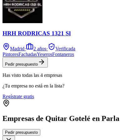
HRH RODRICAS 1321 Sl
Madrid
·
2
años
·
Verificada
Pintores
Fachadas
Yeseros
Fontaneros
Pedir presupuesto
Has visto
todas las
4
empresas
¿Tu empresa no está en la lista?
Regístrate gratis
Empresas de Quitar Gotelé en Parla
Leaflet
|
©
OpenStreetMap
Pedir presupuesto
+