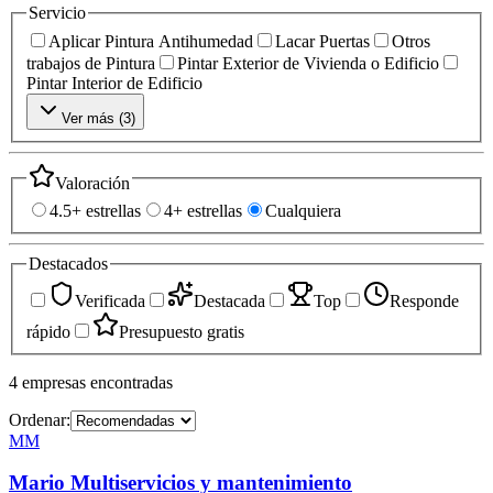
Servicio
Aplicar Pintura Antihumedad
Lacar Puertas
Otros
trabajos de Pintura
Pintar Exterior de Vivienda o Edificio
Pintar Interior de Edificio
Ver más (
3
)
Valoración
4.5+ estrellas
4+ estrellas
Cualquiera
Destacados
Verificada
Destacada
Top
Responde
rápido
Presupuesto gratis
4
empresas
encontradas
Ordenar:
MM
Mario Multiservicios y mantenimiento