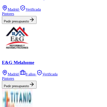
Madrid
·
Verificada
Pintores
Pedir presupuesto
E&G Melahome
Madrid
·
8
años
·
Verificada
Pintores
Pedir presupuesto