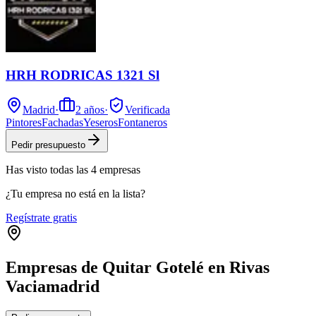
HRH RODRICAS 1321 Sl
Madrid
·
2
años
·
Verificada
Pintores
Fachadas
Yeseros
Fontaneros
Pedir presupuesto
Has visto
todas las
4
empresas
¿Tu empresa no está en la lista?
Regístrate gratis
Empresas de Quitar Gotelé en Rivas
Vaciamadrid
Leaflet
|
©
OpenStreetMap