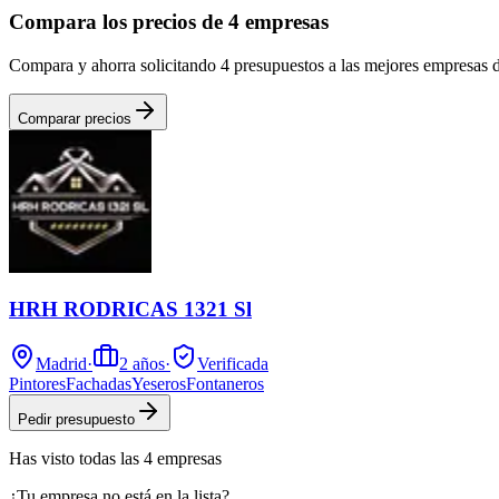
Compara los precios de 4 empresas
Compara y ahorra solicitando 4 presupuestos a las mejores empresas 
Comparar precios
HRH RODRICAS 1321 Sl
Madrid
·
2
años
·
Verificada
Pintores
Fachadas
Yeseros
Fontaneros
Pedir presupuesto
Has visto
todas las
4
empresas
¿Tu empresa no está en la lista?