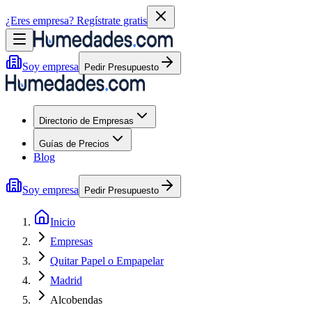
¿Eres empresa?
Regístrate gratis
Soy empresa
Pedir Presupuesto
Directorio de Empresas
Guías de Precios
Blog
Soy empresa
Pedir Presupuesto
Inicio
Empresas
Quitar Papel o Empapelar
Madrid
Alcobendas