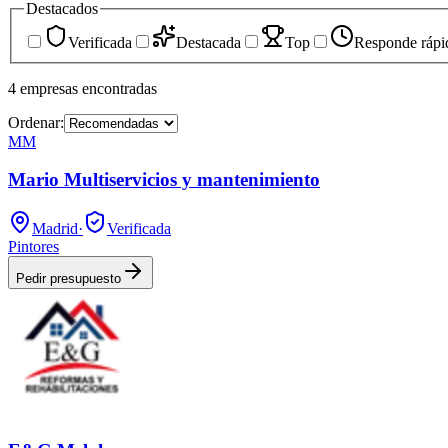
Destacados
Verificada
Destacada
Top
Responde rápi
4
empresas
encontradas
Ordenar:
MM
Mario Multiservicios y mantenimiento
Madrid
·
Verificada
Pintores
Pedir presupuesto