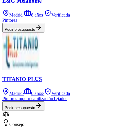
E&G Melahome
Madrid
·
8
años
·
Verificada
Pintores
Pedir presupuesto
TITANIO PLUS
Madrid
·
6
años
·
Verificada
Pintores
Impermeabilización
Tejados
Pedir presupuesto
Consejo