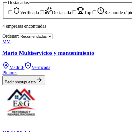
Destacados
Verificada
Destacada
Top
Responde rápi
4
empresas
encontradas
Ordenar:
MM
Mario Multiservicios y mantenimiento
Madrid
·
Verificada
Pintores
Pedir presupuesto