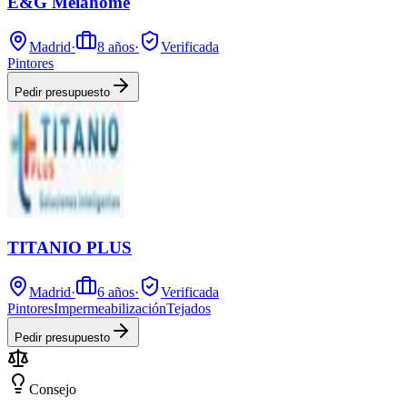
E&G Melahome
Madrid
·
8
años
·
Verificada
Pintores
Pedir presupuesto
TITANIO PLUS
Madrid
·
6
años
·
Verificada
Pintores
Impermeabilización
Tejados
Pedir presupuesto
Consejo