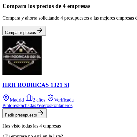
Compara los precios de 4 empresas
Compara y ahorra solicitando 4 presupuestos a las mejores empresas 
Comparar precios
HRH RODRICAS 1321 Sl
Madrid
·
2
años
·
Verificada
Pintores
Fachadas
Yeseros
Fontaneros
Pedir presupuesto
Has visto
todas las
4
empresas
¿Tu empresa no está en la lista?