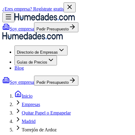
¿Eres empresa?
Regístrate gratis
Soy empresa
Pedir Presupuesto
Directorio de Empresas
Guías de Precios
Blog
Soy empresa
Pedir Presupuesto
Inicio
Empresas
Quitar Papel o Empapelar
Madrid
Torrejón de Ardoz