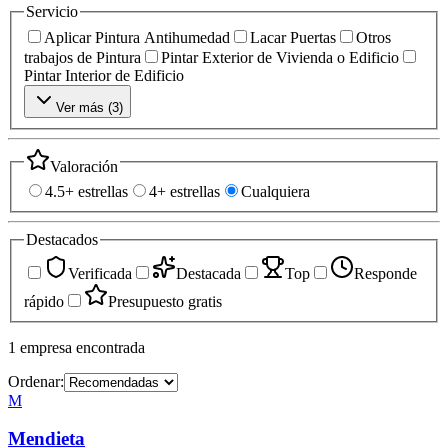
Servicio
Aplicar Pintura Antihumedad
Lacar Puertas
Otros
trabajos de Pintura
Pintar Exterior de Vivienda o Edificio
Pintar Interior de Edificio
Ver más (
3
)
Valoración
4.5+ estrellas
4+ estrellas
Cualquiera
Destacados
Verificada
Destacada
Top
Responde
rápido
Presupuesto gratis
1
empresa
encontrada
Ordenar:
M
Mendieta