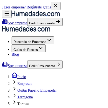
¿Eres empresa?
Regístrate gratis
Soy empresa
Pedir Presupuesto
Directorio de Empresas
Guías de Precios
Blog
Soy empresa
Pedir Presupuesto
Inicio
Empresas
Quitar Papel o Empapelar
Tarragona
Tortosa