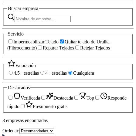
Buscar
empresa
Servicio
Impermeabilizar Tejado
Quitar tejado de Uralita
(Fibrocemento)
Reparar Tejados
Retejar Tejados
Valoración
4.5+ estrellas
4+ estrellas
Cualquiera
Destacados
Verificada
Destacada
Top
Responde
rápido
Presupuesto gratis
3
empresas
encontradas
Ordenar: