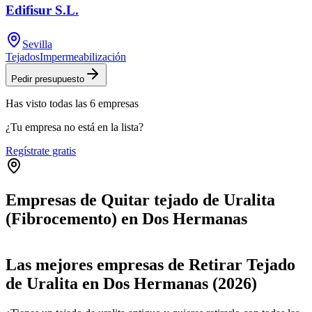
Edifisur S.L.
Sevilla
Tejados
Impermeabilización
Pedir presupuesto
Has visto
todas las
6
empresas
¿Tu empresa no está en la lista?
Regístrate gratis
Empresas de Quitar tejado de Uralita
(Fibrocemento) en Dos Hermanas
Leaflet
|
©
OpenStreetMap
+
Las mejores empresas de Retirar Tejado
−
de Uralita en Dos Hermanas (2026)