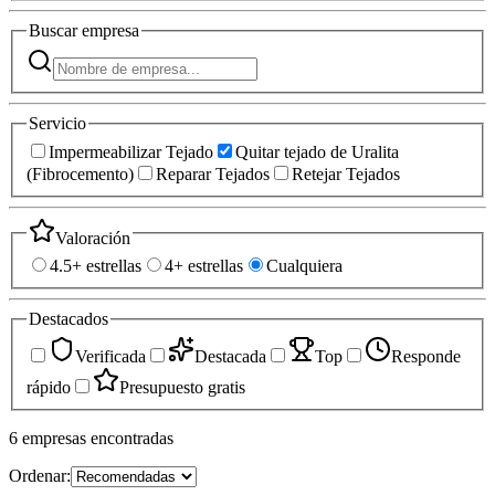
Buscar
empresa
Servicio
Impermeabilizar Tejado
Quitar tejado de Uralita
(Fibrocemento)
Reparar Tejados
Retejar Tejados
Valoración
4.5+ estrellas
4+ estrellas
Cualquiera
Destacados
Verificada
Destacada
Top
Responde
rápido
Presupuesto gratis
6
empresas
encontradas
Ordenar: