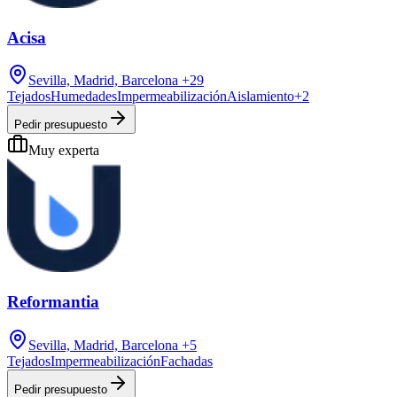
Acisa
Sevilla, Madrid, Barcelona
+29
Tejados
Humedades
Impermeabilización
Aislamiento
+
2
Pedir presupuesto
Muy experta
Reformantia
Sevilla, Madrid, Barcelona
+5
Tejados
Impermeabilización
Fachadas
Pedir presupuesto