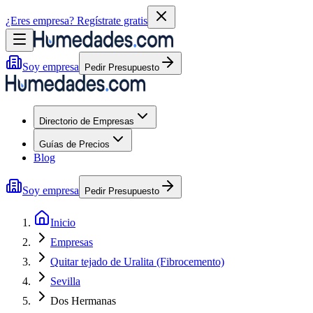
¿Eres empresa?
Regístrate gratis
Soy empresa
Pedir Presupuesto
Directorio de Empresas
Guías de Precios
Blog
Soy empresa
Pedir Presupuesto
Inicio
Empresas
Quitar tejado de Uralita (Fibrocemento)
Sevilla
Dos Hermanas