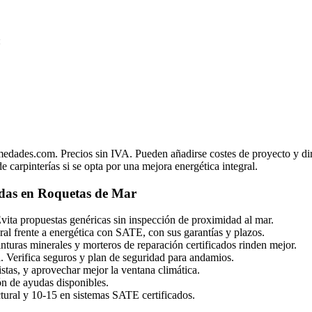
:
edades.com. Precios sin IVA. Pueden añadirse costes de proyecto y dire
e carpinterías si se opta por una mejora energética integral.
adas en Roquetas de Mar
Evita propuestas genéricas sin inspección de proximidad al mar.
ral frente a energética con SATE, con sus garantías y plazos.
inturas minerales y morteros de reparación certificados rinden mejor.
a. Verifica seguros y plan de seguridad para andamios.
istas, y aprovechar mejor la ventana climática.
ión de ayudas disponibles.
uctural y 10-15 en sistemas SATE certificados.