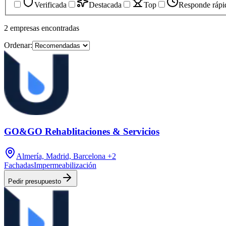
Verificada
Destacada
Top
Responde rápi
2
empresas
encontradas
Ordenar:
GO&GO Rehablitaciones & Servicios
Almería, Madrid, Barcelona
+2
Fachadas
Impermeabilización
Pedir presupuesto