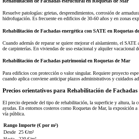
Rehabilitación de Fachadas estructural en Roquetas de Mar
Resuelve patologías: grietas, desprendimientos, corrosión de armadura
hidrofugación. Es frecuente en edificios de 30-60 años y en zonas exp
Rehabilitación de Fachadas energética con SATE en Roquetas d
Cuando además de reparar se quiere mejorar el aislamiento, el SATE ap
de carpinterías. En viviendas de uso estacional y alquiler vacacional 
Rehabilitación de Fachadas patrimonial en Roquetas de Mar
Para edificios con protección o valor singular. Requiere proyecto espe
cuando aplica conviene anticipar plazos administrativos y cuidados adi
Precios orientativos para Rehabilitación de Fachada
El precio depende del tipo de rehabilitación, la superficie y altura, l
ayudas. En entornos costeros como Roquetas de Mar, la exposición a s
vía pública.
Rango
Importe (€ por m²)
Desde
25 €/m²
Hasta
220 €/m²