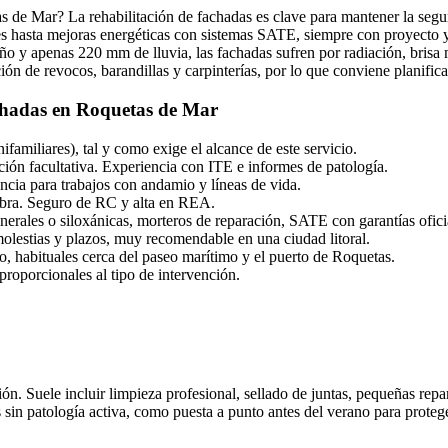
as de Mar? La rehabilitación de fachadas es clave para mantener la seguri
 hasta mejoras energéticas con sistemas SATE, siempre con proyecto y 
año y apenas 220 mm de lluvia, las fachadas sufren por radiación, bris
ón de revocos, barandillas y carpinterías, por lo que conviene planificar
chadas en Roquetas de Mar
ifamiliares), tal y como exige el alcance de este servicio.
ción facultativa. Experiencia con ITE e informes de patología.
ncia para trabajos con andamio y líneas de vida.
 obra. Seguro de RC y alta en REA.
nerales o siloxánicas, morteros de reparación, SATE con garantías ofici
molestias y plazos, muy recomendable en una ciudad litoral.
to, habituales cerca del paseo marítimo y el puerto de Roquetas.
proporcionales al tipo de intervención.
ión. Suele incluir limpieza profesional, sellado de juntas, pequeñas rep
n patología activa, como puesta a punto antes del verano para proteger 