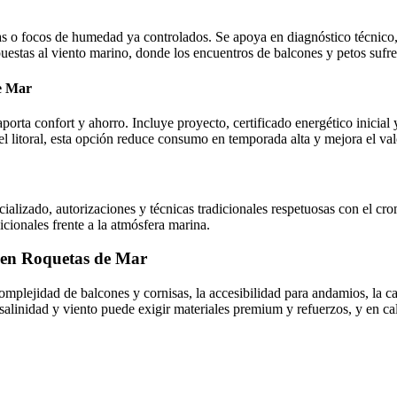
s o focos de humedad ya controlados. Se apoya en diagnóstico técnico, 
uestas al viento marino, donde los encuentros de balcones y petos sufr
e Mar
orta confort y ahorro. Incluye proyecto, certificado energético inicial
del litoral, esta opción reduce consumo en temporada alta y mejora el va
cializado, autorizaciones y técnicas tradicionales respetuosas con el cro
cionales frente a la atmósfera marina.
s en Roquetas de Mar
a complejidad de balcones y cornisas, la accesibilidad para andamios, la 
alinidad y viento puede exigir materiales premium y refuerzos, y en ca