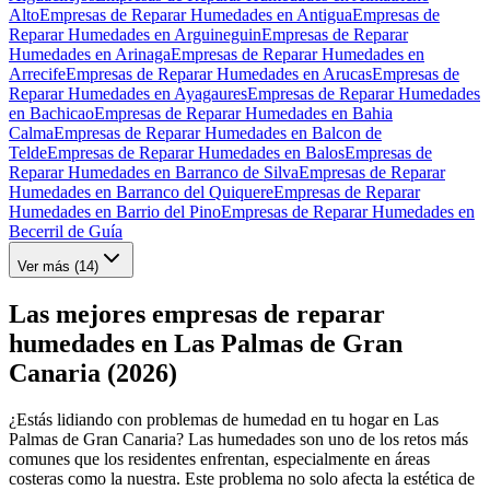
Alto
Empresas de Reparar Humedades en Antigua
Empresas de
Reparar Humedades en Arguineguin
Empresas de Reparar
Humedades en Arinaga
Empresas de Reparar Humedades en
Arrecife
Empresas de Reparar Humedades en Arucas
Empresas de
Reparar Humedades en Ayagaures
Empresas de Reparar Humedades
en Bachicao
Empresas de Reparar Humedades en Bahia
Calma
Empresas de Reparar Humedades en Balcon de
Telde
Empresas de Reparar Humedades en Balos
Empresas de
Reparar Humedades en Barranco de Silva
Empresas de Reparar
Humedades en Barranco del Quiquere
Empresas de Reparar
Humedades en Barrio del Pino
Empresas de Reparar Humedades en
Becerril de Guía
Ver más (
14
)
Las mejores empresas de reparar
humedades en Las Palmas de Gran
Canaria (2026)
¿Estás lidiando con problemas de humedad en tu hogar en Las
Palmas de Gran Canaria? Las humedades son uno de los retos más
comunes que los residentes enfrentan, especialmente en áreas
costeras como la nuestra. Este problema no solo afecta la estética de