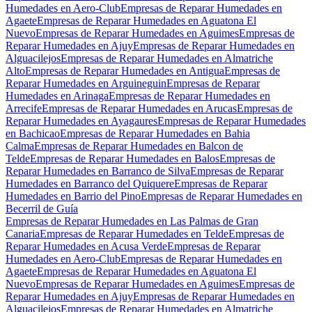
Humedades en Aero-Club
Empresas de Reparar Humedades en
Agaete
Empresas de Reparar Humedades en Aguatona El
Nuevo
Empresas de Reparar Humedades en Aguimes
Empresas de
Reparar Humedades en Ajuy
Empresas de Reparar Humedades en
Alguacilejos
Empresas de Reparar Humedades en Almatriche
Alto
Empresas de Reparar Humedades en Antigua
Empresas de
Reparar Humedades en Arguineguin
Empresas de Reparar
Humedades en Arinaga
Empresas de Reparar Humedades en
Arrecife
Empresas de Reparar Humedades en Arucas
Empresas de
Reparar Humedades en Ayagaures
Empresas de Reparar Humedades
en Bachicao
Empresas de Reparar Humedades en Bahia
Calma
Empresas de Reparar Humedades en Balcon de
Telde
Empresas de Reparar Humedades en Balos
Empresas de
Reparar Humedades en Barranco de Silva
Empresas de Reparar
Humedades en Barranco del Quiquere
Empresas de Reparar
Humedades en Barrio del Pino
Empresas de Reparar Humedades en
Becerril de Guía
Empresas de Reparar Humedades en Las Palmas de Gran
Canaria
Empresas de Reparar Humedades en Telde
Empresas de
Reparar Humedades en Acusa Verde
Empresas de Reparar
Humedades en Aero-Club
Empresas de Reparar Humedades en
Agaete
Empresas de Reparar Humedades en Aguatona El
Nuevo
Empresas de Reparar Humedades en Aguimes
Empresas de
Reparar Humedades en Ajuy
Empresas de Reparar Humedades en
Alguacilejos
Empresas de Reparar Humedades en Almatriche