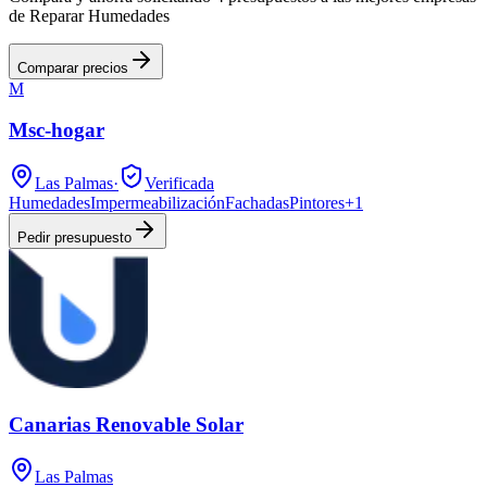
de Reparar Humedades
Comparar precios
M
Msc-hogar
Las Palmas
·
Verificada
Humedades
Impermeabilización
Fachadas
Pintores
+
1
Pedir presupuesto
Canarias Renovable Solar
Las Palmas