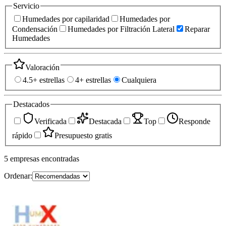
Servicio
Humedades por capilaridad
Humedades por
Condensación
Humedades por Filtración Lateral
Reparar
Humedades
Valoración
4.5+ estrellas
4+ estrellas
Cualquiera
Destacados
Verificada
Destacada
Top
Responde
rápido
Presupuesto gratis
5
empresas
encontradas
Ordenar: