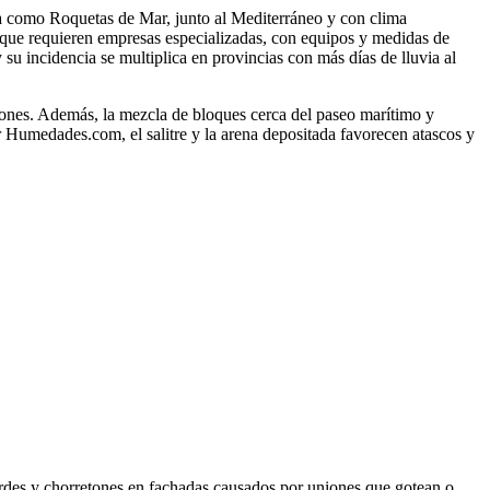
ra como Roquetas de Mar, junto al Mediterráneo y con clima
a que requieren empresas especializadas, con equipos y medidas de
u incidencia se multiplica en provincias con más días de lluvia al
niones. Además, la mezcla de bloques cerca del paseo marítimo y
r Humedades.com, el salitre y la arena depositada favorecen atascos y
sbordes y chorretones en fachadas causados por uniones que gotean o