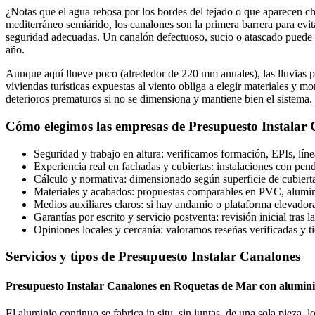
¿Notas que el agua rebosa por los bordes del tejado o que aparecen c
mediterráneo semiárido, los canalones son la primera barrera para evi
seguridad adecuadas. Un canalón defectuoso, sucio o atascado puede te
año.
Aunque aquí llueve poco (alrededor de 220 mm anuales), las lluvias pu
viviendas turísticas expuestas al viento obliga a elegir materiales y
deterioros prematuros si no se dimensiona y mantiene bien el sistema.
Cómo elegimos las empresas de Presupuesto Instalar
Seguridad y trabajo en altura: verificamos formación, EPIs, líne
Experiencia real en fachadas y cubiertas: instalaciones con pend
Cálculo y normativa: dimensionado según superficie de cubier
Materiales y acabados: propuestas comparables en PVC, aluminio
Medios auxiliares claros: si hay andamio o plataforma elevador
Garantías por escrito y servicio postventa: revisión inicial tras 
Opiniones locales y cercanía: valoramos reseñas verificadas y t
Servicios y tipos de Presupuesto Instalar Canalones
Presupuesto Instalar Canalones en Roquetas de Mar con alumini
El aluminio continuo se fabrica in situ, sin juntas, de una sola pieza