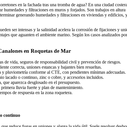
horretones en la fachada tras una tromba de agua? En una ciudad coste
tar humedades y filtraciones en muros y forjados. Son trabajos en altur
rminar generando humedades y filtraciones en viviendas y edificios, y s
eden ser intensas y la salinidad acelera la corrosión de fijaciones y u
 montajes que aguanten el ambiente marino. Según los casos analizados po
 Canalones en Roquetas de Mar
as de vida, seguros de responsabilidad civil y prevención de riesgos.
iente correcta, uniones estancas y bajantes bien resueltas.
ta y pluviometría conforme al CTE, con pendientes mínimas adecuadas.
 lacado o continuo, zinc o cobre, y accesorios incluidos.
a, que aparezca desglosado en el presupuesto.
la primera lluvia fuerte y plan de mantenimiento.
iempos de respuesta en la zona roquetera.
o continuo
, lo que reduce fugas en uniones y alarga la vida útil. Suele resolver de