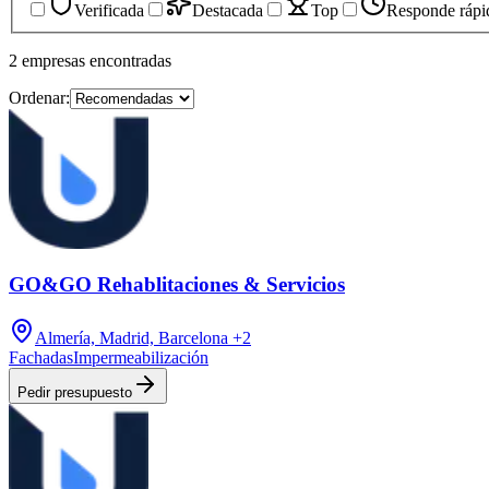
Verificada
Destacada
Top
Responde rápi
2
empresas
encontradas
Ordenar:
GO&GO Rehablitaciones & Servicios
Almería, Madrid, Barcelona
+2
Fachadas
Impermeabilización
Pedir presupuesto