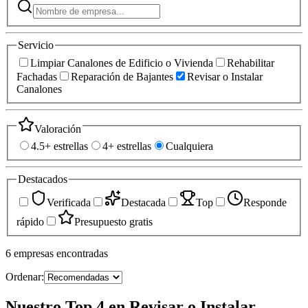
Servicio
Limpiar Canalones de Edificio o Vivienda
Rehabilitar
Fachadas
Reparación de Bajantes
Revisar o Instalar
Canalones
Valoración
4.5+ estrellas
4+ estrellas
Cualquiera
Destacados
Verificada
Destacada
Top
Responde
rápido
Presupuesto gratis
6
empresas
encontradas
Ordenar:
Nuestro Top 4 en Revisar o Instalar