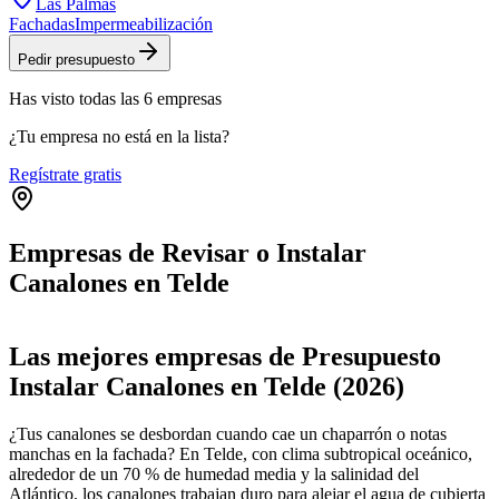
Las Palmas
Fachadas
Impermeabilización
Pedir presupuesto
Has visto
todas las
6
empresas
¿Tu empresa no está en la lista?
Regístrate gratis
Empresas de Revisar o Instalar
Canalones en Telde
Leaflet
|
©
OpenStreetMap
+
Las mejores empresas de Presupuesto
−
Instalar Canalones en Telde (2026)
¿Tus canalones se desbordan cuando cae un chaparrón o notas
manchas en la fachada? En Telde, con clima subtropical oceánico,
alrededor de un 70 % de humedad media y la salinidad del
Atlántico, los canalones trabajan duro para alejar el agua de cubierta