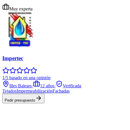
Muy experta
Impertec
1/5 basado en una opinión
Illes Balears
·
12
años
·
Verificada
Tejados
Impermeabilización
Fachadas
Pedir presupuesto