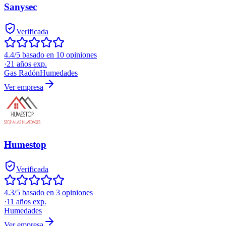
Sanysec
Verificada
4.4/5 basado en 10 opiniones
·
21
años exp.
Gas Radón
Humedades
Ver empresa
Humestop
Verificada
4.3/5 basado en 3 opiniones
·
11
años exp.
Humedades
Ver empresa