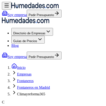
Soy empresa
Pedir Presupuesto
Directorio de Empresas
Guías de Precios
Blog
Soy empresa
Pedir Presupuesto
Inicio
Empresas
Fontaneros
Fontaneros en Madrid
Climayreforma365
C