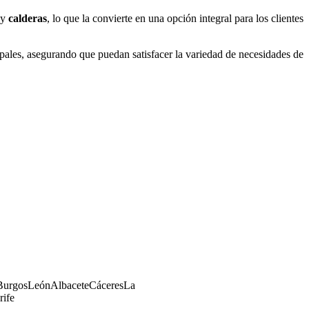
 y
calderas
, lo que la convierte en una opción integral para los clientes
pales, asegurando que puedan satisfacer la variedad de necesidades de
Burgos
León
Albacete
Cáceres
La
rife