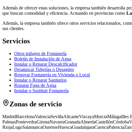
Además de ofrecer estas soluciones, la empresa también desarrolla p
que buscan comodidad y eficiencia. Actuando en provincias como
La
Además, la empresa también ofrece otros servicios relacionados, co
sus clientes.
Servicios
Otros trabajos de Fontanería
Boletín de Instalación de Agua
Instalar o Reparar Descalcificador
Desatascar Tuberías o Desagües
Renovar Fontanería en Vivienda o Local
Instalar o Reparar Sanitarios
Reparar Fuga de Agua
Instalar o Sustituir Fontanería
Zonas de servicio
Madrid
Barcelona
Valencia
Sevilla
Alicante
Vizcaya
Murcia
Málaga
Illes 
Palmas
Pontevedra
Girona
Navarra
Granada
Almería
Castellón
Córdoba
V
Rioja
Lugo
Salamanca
Ourense
Huesca
Guadalajara
Cuenca
Palencia
Zam