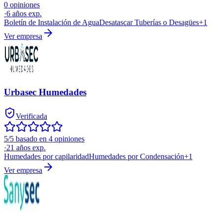
0 opiniones
·
6
años exp.
Boletín de Instalación de Agua
Desatascar Tuberías o Desagües
+
1
Ver empresa
Urbasec Humedades
Verificada
5/5 basado en 4 opiniones
·
21
años exp.
Humedades por capilaridad
Humedades por Condensación
+
1
Ver empresa