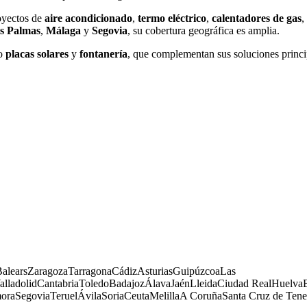
royectos de
aire acondicionado
,
termo eléctrico
,
calentadores de gas
,
s Palmas
,
Málaga
y
Segovia
, su cobertura geográfica es amplia.
mo
placas solares
y
fontanería
, que complementan sus soluciones princi
Balears
Zaragoza
Tarragona
Cádiz
Asturias
Guipúzcoa
Las
alladolid
Cantabria
Toledo
Badajoz
Álava
Jaén
Lleida
Ciudad Real
Huelva
ora
Segovia
Teruel
Ávila
Soria
Ceuta
Melilla
A Coruña
Santa Cruz de Tene