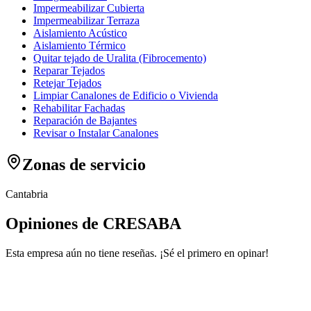
Impermeabilizar Cubierta
Impermeabilizar Terraza
Aislamiento Acústico
Aislamiento Térmico
Quitar tejado de Uralita (Fibrocemento)
Reparar Tejados
Retejar Tejados
Limpiar Canalones de Edificio o Vivienda
Rehabilitar Fachadas
Reparación de Bajantes
Revisar o Instalar Canalones
Zonas de servicio
Cantabria
Opiniones de CRESABA
Esta empresa aún no tiene reseñas. ¡Sé el primero en opinar!