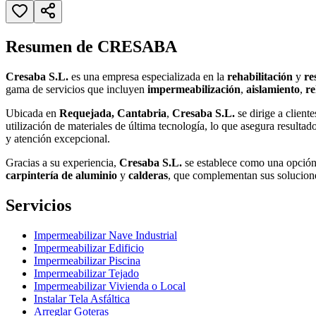
Resumen de CRESABA
Cresaba S.L.
es una empresa especializada en la
rehabilitación
y
re
gama de servicios que incluyen
impermeabilización
,
aislamiento
,
re
Ubicada en
Requejada, Cantabria
,
Cresaba S.L.
se dirige a client
utilización de materiales de última tecnología, lo que asegura resultad
y atención excepcional.
Gracias a su experiencia,
Cresaba S.L.
se establece como una opción 
carpintería de aluminio
y
calderas
, que complementan sus soluciones
Servicios
Impermeabilizar Nave Industrial
Impermeabilizar Edificio
Impermeabilizar Piscina
Impermeabilizar Tejado
Impermeabilizar Vivienda o Local
Instalar Tela Asfáltica
Arreglar Goteras