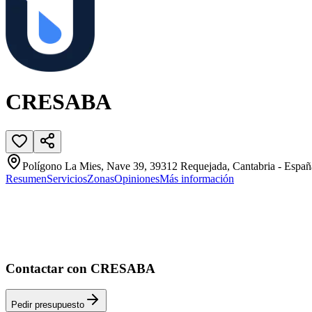
CRESABA
Polígono La Mies, Nave 39, 39312 Requejada, Cantabria - Españ
Resumen
Servicios
Zonas
Opiniones
Más información
Contactar con CRESABA
Pedir presupuesto