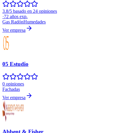
3.8/5 basado en 24 opiniones
·
72
años exp.
Gas Radón
Humedades
Ver empresa
05 Estudio
0 opiniones
Fachadas
Ver empresa
Abbent & Fisher