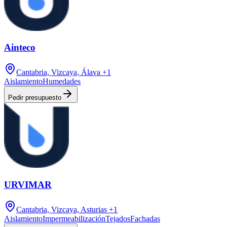
Ainteco
Cantabria, Vizcaya, Álava
+1
Aislamiento
Humedades
Pedir presupuesto
URVIMAR
Cantabria, Vizcaya, Asturias
+1
Aislamiento
Impermeabilización
Tejados
Fachadas