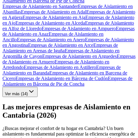
Aislamiento en Bárcena de Pie de Concha
Empresas de Aislamiento en Santander
Empresas de Aislamiento en
Abanillas
Empresas de Aislamiento en Adal
Empresas de Aislamiento
en Agüera
Empresas de Aislamiento en Aja
Empresas de Aislamiento
en Ajo
Empresas de Aislamiento en Alceda
Empresas de Aislamiento
en Alfoz de Lloredo
Empresas de Aislamiento en Ampuero
Empresas
de Aislamiento en Anaz
Empresas de Aislamiento en
Ancillo
Empresas de Aislamiento en Anero
Empresas de Aislamiento
en Angostina
Empresas de Aislamiento en Arce
Empresas de
Aislamiento en Arenas de Iguña
Empresas de Aislamiento en
Argomilla de Cayon
Empresas de Aislamiento en Arguedes
Empresas
de Aislamiento en Arnuero
Empresas de Aislamiento en
Arredondo
Empresas de Aislamiento en Astillero
Empresas de
Aislamiento en Baranda
Empresas de Aislamiento en Barcena de
Cicero
Empresas de Aislamiento en Bárcena de Cudón
Empresas de
Aislamiento en Bárcena de Pie de Concha
Ver más (
14
)
Las mejores empresas de Aislamiento en
Cantabria (2026)
¿Buscas mejorar el confort de tu hogar en Cantabria? Un buen
aislamiento es fundamental para optimizar la eficiencia energética de