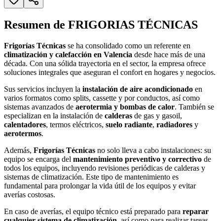
Resumen de FRIGORIAS TÉCNICAS
Frigorías Técnicas
se ha consolidado como un referente en
climatización y calefacción en Valencia
desde hace más de una
década. Con una sólida trayectoria en el sector, la empresa ofrece
soluciones integrales que aseguran el confort en hogares y negocios.
Sus servicios incluyen la
instalación de aire acondicionado
en
varios formatos como splits, cassette y por conductos, así como
sistemas avanzados de
aerotermia y bombas de calor
. También se
especializan en la instalación de
calderas
de gas y gasoil,
calentadores
, termos eléctricos,
suelo radiante
,
radiadores
y
aerotermos
.
Además,
Frigorías Técnicas
no solo lleva a cabo instalaciones: su
equipo se encarga del
mantenimiento preventivo y correctivo
de
todos los equipos, incluyendo revisiones periódicas de calderas y
sistemas de climatización. Este tipo de mantenimiento es
fundamental para prolongar la vida útil de los equipos y evitar
averías costosas.
En caso de averías, el equipo técnico está preparado para
reparar
cualquier sistema de climatización
, así como para realizar tareas