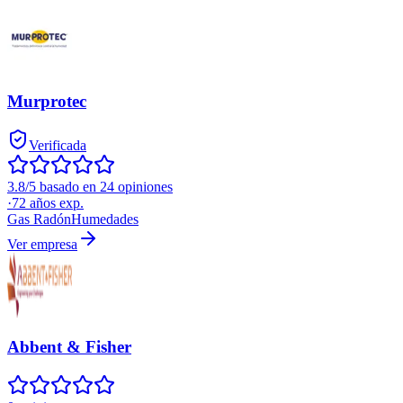
Murprotec
Verificada
3.8/5 basado en 24 opiniones
·
72
años exp.
Gas Radón
Humedades
Ver empresa
Abbent & Fisher